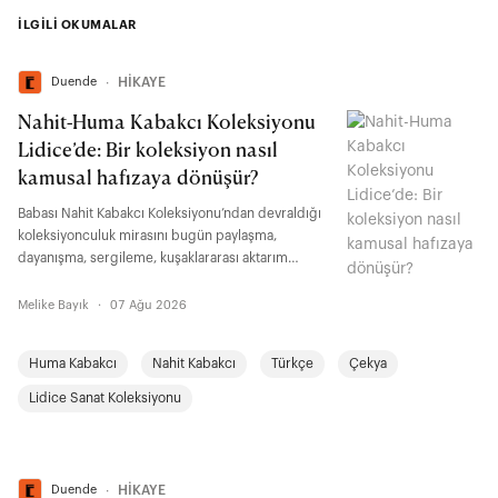
İLGİLİ OKUMALAR
Duende
∙
HİKAYE
Nahit-Huma Kabakcı Koleksiyonu
Lidice’de: Bir koleksiyon nasıl
kamusal hafızaya dönüşür?
Babası Nahit Kabakcı Koleksiyonu’ndan devraldığı
koleksiyonculuk mirasını bugün paylaşma,
dayanışma, sergileme, kuşaklararası aktarım
üzerinden yeniden düşünen Huma Kabakcı ile bir
koleksiyonun kuşaklar boyunca geçirdiği
Melike Bayık
·
07 Ağu 2026
dönüşümü, koleksiyonerliğin kamusal
sorumluluğunu, Türkiye’den Orta Avrupa’ya uzanan
Huma Kabakcı
Nahit Kabakcı
Türkçe
Çekya
diyalog alanlarını ve Lidice ile kurulan işbirliğini
konuştuk.
Lidice Sanat Koleksiyonu
Duende
∙
HİKAYE