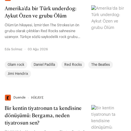
Amerika’da bir Türk underdog:
Aykut Özen ve grubu Ölüm
Ölüm’ün hikayesi, İzmir’den The Strokes’un ön
grubu olarak çıktıkları Red Rocks sahnesine
uzanıyor. Türkçe sözlü saykodelik rock grubu
Ölüm’ün arkasındaki isim olan Aykut Özen; Los
Angeles’taki hayatını, 70’lerin parlatılmamış çiğ
Eda Solmaz
·
03 Ağu 2026
ruhunu ve ABD müzik sahnesinde ses getiren
kırılma anlarını anlatıyor.
Glam rock
Daniel Padilla
Red Rocks
The Beatles
Jimi Hendrix
Duende
∙
HİKAYE
Bir kentin tiyatronun ta kendisine
dönüşümü: Bergama, neden
tiyatrosun sen?