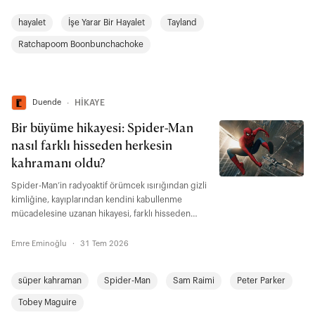
Yarar Bir Hayalet"te kabul görmenin ölçüsü kim
hayalet
İşe Yarar Bir Hayalet
Tayland
olduğunuz değil, kimin işine yaradığınız. Filmin
adındaki ironi de tam burada yatıyor.
Ratchapoom Boonbunchachoke
Duende
∙
HİKAYE
Bir büyüme hikayesi: Spider-Man
nasıl farklı hisseden herkesin
kahramanı oldu?
Spider-Man’in radyoaktif örümcek ısırığından gizli
kimliğine, kayıplarından kendini kabullenme
mücadelesine uzanan hikayesi, farklı hisseden
herkesin kendisinden bir şeyler bulabileceği bir
büyüme anlatısı aynı zamanda. "Brand New Day"
Emre Eminoğlu
·
31 Tem 2026
ise Peter Parker’ın yetişkinlikte de değişmeye,
bedel ödemeye ve şu soruyla yüzleşmeye devam
süper kahraman
Spider-Man
Sam Raimi
Peter Parker
ettiğini gösteriyor: İnsanlar gerçek benliğiyle
tanışsalar onu yine de severler miydi?
Tobey Maguire