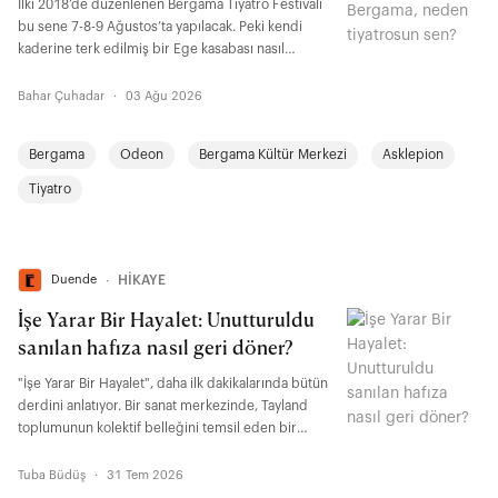
İlki 2018’de düzenlenen Bergama Tiyatro Festivali
bu sene 7-8-9 Ağustos’ta yapılacak. Peki kendi
kaderine terk edilmiş bir Ege kasabası nasıl
tiyatroya, kolektif emeğe, yeni ihtimallere ve
yerelden yükselen umudun ta kendisine dönüştü?
Bahar Çuhadar
·
03 Ağu 2026
Bergama
Odeon
Bergama Kültür Merkezi
Asklepion
Tiyatro
Duende
∙
HİKAYE
İşe Yarar Bir Hayalet: Unutturuldu
sanılan hafıza nasıl geri döner?
"İşe Yarar Bir Hayalet", daha ilk dakikalarında bütün
derdini anlatıyor. Bir sanat merkezinde, Tayland
toplumunun kolektif belleğini temsil eden bir
rölyefin yapımını izliyoruz. Keşiş, asker, işçi, köylü,
öğrenci, atlet, çocuk, keçi... Bir toplumun hafızasını
Tuba Büdüş
·
31 Tem 2026
oluşturan figürler tek bir yüzeyde buluşuyor. "İşe