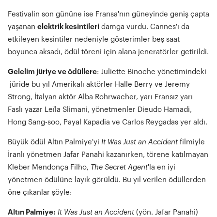
Festivalin son gününe ise Fransa'nın güneyinde geniş çapta
yaşanan
elektrik kesintileri
damga vurdu. Cannes'ı da
etkileyen kesintiler nedeniyle gösterimler beş saat
boyunca aksadı, ödül töreni için alana jeneratörler getirildi.
Gelelim jüriye ve ödüllere
: Juliette Binoche yönetimindeki
jüride bu yıl Amerikalı aktörler Halle Berry ve Jeremy
Strong, İtalyan aktör Alba Rohrwacher, yarı Fransız yarı
Faslı yazar Leïla Slimani, yönetmenler Dieudo Hamadi,
Hong Sang-soo, Payal Kapadia ve Carlos Reygadas yer aldı.
Büyük ödül Altın Palmiye'yi
It Was Just an Accident
filmiyle
İranlı yönetmen Jafar Panahi kazanırken, törene katılmayan
Kleber Mendonça Filho,
The Secret Agent
'la en iyi
yönetmen ödülüne layık görüldü. Bu yıl verilen ödüllerden
öne çıkanlar şöyle:
Altın Palmiye:
It Was Just an Accident
(yön. Jafar Panahi)