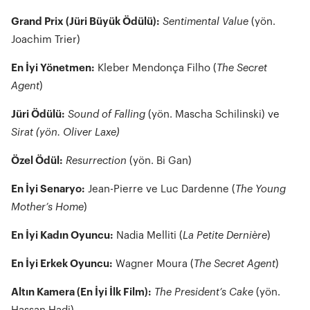
Grand Prix (Jüri Büyük Ödülü):
Sentimental Value
(yön.
Joachim Trier)
En İyi Yönetmen:
Kleber Mendonça Filho (
The Secret
Agent
)
Jüri Ödülü:
Sound of Falling
(yön. Mascha Schilinski) ve
Sirat (yön. Oliver Laxe)
Özel Ödül:
Resurrection
(yön. Bi Gan)
En İyi Senaryo:
Jean-Pierre ve Luc Dardenne (
The Young
Mother’s Home
)
En İyi Kadın Oyuncu:
Nadia Melliti (
La Petite Dernière
)
En İyi Erkek Oyuncu:
Wagner Moura (
The Secret Agent
)
Altın Kamera (En İyi İlk Film):
The President’s Cake
(yön.