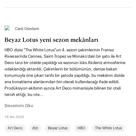
Canlı Gündem
Beyaz Lotus yeni sezon mekânları
HBO dizisi "The White Lotus"un 4. sezon çekimlerinin Fransız
Rivierası’nda Cannes, Saint-Tropez ve Monako’daki bir şato ile Art
Deco tarzı bir otelde yapıldığı ve sezonun lüks Akdeniz atmosferine
odaklandığı aktarıldı. Çekimlerin bir bölümünün, denize bakan
konumuyla öne çıkan tarihi bir şatoda yapıldığı, bu mekânın dizide
ana konaklama alanlarından biri olarak kullanılacağı ifade edildi.
Prodüksiyon ekibinin ayrıca Art Deco mimarisiyle bilinen bir oteli
tercih ettiği, bu ote...
Devamını Oku
16 Nis 2026
Art Deco
dizi
Beyaz Lotus
HBO
The White Lotus