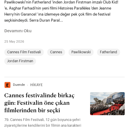
Pawlikowski'nin Fatherland 'inden Jordan Firstman imzalı Club Kid!
'e, Asghar Farhadi’nin yeni filmi Histoires Parallèles 'den Jeanne
Herry’nin Garance! 'ına izlemeye değer pek çok film de festival
seçkisindeydi. Serra Duran Paral...
Devamını Oku
25 May 2026
Cannes Film Festivali
Cannes
Pawlikowski
Fatherland
Jordan Firstman
Duende
∙
HİKAYE
Cannes festivalinde birkaç
gün: Festivalin öne çıkan
filmlerinden bir seçki
79. Cannes Film Festivali, 12 gün boyunca şehri
ziyaretçilerine kendilerini bir filmin ana karakteri