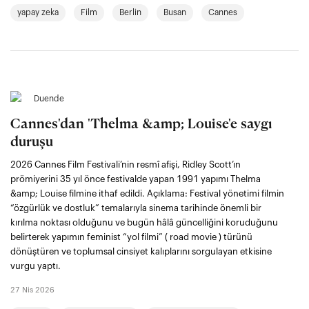
yapay zeka
Film
Berlin
Busan
Cannes
Duende
Cannes'dan 'Thelma &amp; Louise'e saygı
duruşu
2026 Cannes Film Festivali’nin resmî afişi, Ridley Scott’ın
prömiyerini 35 yıl önce festivalde yapan 1991 yapımı Thelma
&amp; Louise filmine ithaf edildi. Açıklama: Festival yönetimi filmin
“özgürlük ve dostluk” temalarıyla sinema tarihinde önemli bir
kırılma noktası olduğunu ve bugün hâlâ güncelliğini koruduğunu
belirterek yapımın feminist “yol filmi” ( road movie ) türünü
dönüştüren ve toplumsal cinsiyet kalıplarını sorgulayan etkisine
vurgu yaptı.
27 Nis 2026