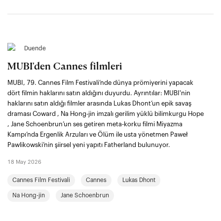
Duende
MUBI'den Cannes filmleri
MUBI, 79. Cannes Film Festivali’nde dünya prömiyerini yapacak
dört filmin haklarını satın aldığını duyurdu. Ayrıntılar: MUBI'nin
haklarını satın aldığı filmler arasında Lukas Dhont’un epik savaş
draması Coward , Na Hong-jin imzalı gerilim yüklü bilimkurgu Hope
, Jane Schoenbrun’un ses getiren meta-korku filmi Miyazma
Kampı’nda Ergenlik Arzuları ve Ölüm ile usta yönetmen Paweł
Pawlikowski’nin şiirsel yeni yapıtı Fatherland bulunuyor.
18 May 2026
Cannes Film Festivali
Cannes
Lukas Dhont
Na Hong-jin
Jane Schoenbrun