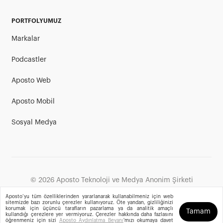
PORTFOLYUMUZ
Markalar
Podcastler
Aposto Web
Aposto Mobil
Sosyal Medya
©
2026
Aposto Teknoloji ve Medya Anonim Şirketi
Aposto’yu tüm özelliklerinden yararlanarak kullanabilmeniz için web
sitemizde bazı zorunlu çerezler kullanıyoruz. Öte yandan, gizliliğinizi
korumak için üçüncü tarafların pazarlama ya da analitik amaçlı
Tamam
kullandığı çerezlere yer vermiyoruz. Çerezler hakkında daha fazlasını
öğrenmeniz için sizi
Aposto Aydınlatma Beyanı
'mızı okumaya davet