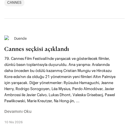
CANNES
Duende
Cannes seçkisi açıklandı
79. Cannes Film Festivali’nde yarışacak ve gösterilecek filmler,
dünkü basın toplantısıyla duyuruldu. Ana yarışma: Aralarında
daha önceden bu ödülü kazanmış Cristian Mungiu ve Hirokazu
Kore-eda’nın da olduğu 21 yönetmenin yeni filmleri Altın Palmiye
için yarışacak. Diğer yönetmenler: Ryūsuke Hamaguchi, Jeanne
Herry, Rodrigo Sorogoyen, Léa Mysius, Perdo Almodóvar, Javier
Ambrossi ile Javier Calvo, Lukas Dhont, Valeska Grisebacj, Pawel
Pawlikowski, Marie Kreutzer, Na Hong-jin, ...
Devamını Oku
10 Nis 2026