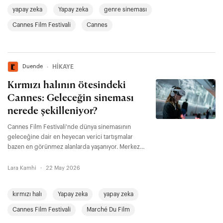
yapay zeka
Yapay zeka
genre sineması
Cannes Film Festivali
Cannes
Duende
∙
HİKAYE
Kırmızı halının ötesindeki
Cannes: Geleceğin sineması
nerede şekilleniyor?
Cannes Film Festivali'nde dünya sinemasının
geleceğine dair en heyecan verici tartışmalar
bazen en görünmez alanlarda yaşanıyor. Merkez
henüz bu alanlara tam olarak yer açmasa da, yeni dil
çoğu zaman küçük ekranlarda, yan programlarda,
Lara Kamhi
·
22 May 2026
paralel gösterimlerde ve henüz prestij
hiyerarşisinin tam içine alınmamış formlarda
kırmızı halı
Yapay zeka
yapay zeka
kuruluyor. Belki de mesele tam olarak bu:
Sinemanın geleceği çoktan başlamış olabilir.
Cannes Film Festivali
Marché Du Film
Sadece hâlâ arka ekranda dönüyor.