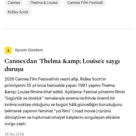
Cannes
Thelma & Louise
Cannes Film Festivali
Ridley Scott
Aposto Gündem
Cannes'dan 'Thelma &amp; Louise'e saygı
duruşu
2026 Cannes Film Festivali’nin resmî afişi, Ridley Scott’ın
prömiyerini 35 yıl önce festivalde yapan 1991 yapımı Thelma
&amp; Louise filmine ithaf edildi. Açıklama: Festival yönetimi filmin
“özgürlük ve dostluk” temalarıyla sinema tarihinde önemli bir
kırılma noktası olduğunu ve bugün hâlâ güncelliğini koruduğunu
belirterek yapımın feminist “yol filmi” ( road movie ) türünü
dönüştüren ve toplumsal cinsiyet kalıplarını sorgulayan etkisine
vurgu yaptı.
26 Nis 2026