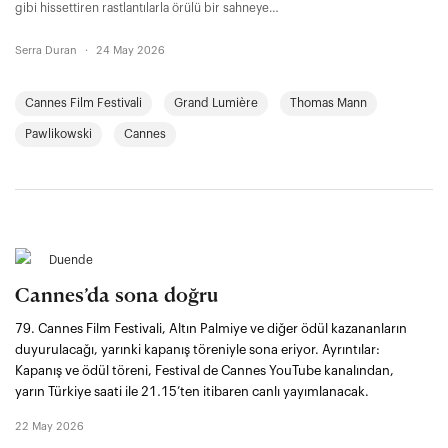
gibi hissettiren rastlantılarla örülü bir sahneye
dönüştürdü. Genel görüş, bu yılın seçkisinin geçen
yıla kıyasla daha zayıf kaldığı yönünde olsa da
Serra Duran
·
24 May 2026
Pawlikowski'nin Fatherland'inden Jordan Firstman
imzalı Club Kid!'e, Asghar Farhadi’nin yeni filmi
Cannes Film Festivali
Grand Lumière
Thomas Mann
Histoires Parallèles'den Jeanne Herry’nin
Garance!'ına izlemeye değer pek çok film de
Pawlikowski
Cannes
festival seçkisindeydi.
Duende
Cannes’da sona doğru
79. Cannes Film Festivali, Altın Palmiye ve diğer ödül kazananların
duyurulacağı, yarınki kapanış töreniyle sona eriyor. Ayrıntılar:
Kapanış ve ödül töreni, Festival de Cannes YouTube kanalından,
yarın Türkiye saati ile 21.15’ten itibaren canlı yayımlanacak.
22 May 2026