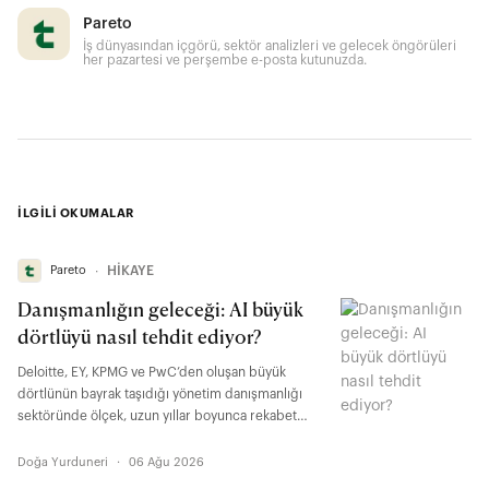
Pareto
İş dünyasından içgörü, sektör analizleri ve gelecek öngörüleri
her pazartesi ve perşembe e-posta kutunuzda.
İLGİLİ OKUMALAR
Pareto
∙
HİKAYE
Danışmanlığın geleceği: AI büyük
dörtlüyü nasıl tehdit ediyor?
Deloitte, EY, KPMG ve PwC’den oluşan büyük
dörtlünün bayrak taşıdığı yönetim danışmanlığı
sektöründe ölçek, uzun yıllar boyunca rekabet
avantajıydı. Fakat son yıllarda yapay zeka, bu
denklemi büyük oranda değiştirmeye başladı.
Doğa Yurduneri
·
06 Ağu 2026
Daha önce kalabalık ekiplerin günlerce üzerinde