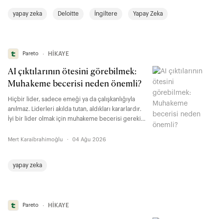
çalıştığı görevleri çok daha az insanla tamamlamayı
yapay zeka
Deloitte
İngiltere
Yapay Zeka
mümkün kılan bu teknoloji, küçük danışmanlık
şirketlerinin büyük dörtlüyle arasındaki farkı
daraltmasını mümkün kıldı.
Pareto
∙
HİKAYE
AI çıktılarının ötesini görebilmek:
Muhakeme becerisi neden önemli?
Hiçbir lider, sadece emeği ya da çalışkanlığıyla
anılmaz. Liderleri akılda tutan, aldıkları kararlardır.
İyi bir lider olmak için muhakeme becerisi gerekir.
Bu beceri, yapay zeka çağında hemen hemen her
seviyede çalışan için önemli bir kriter hâline
Mert Karaibrahimoğlu
·
04 Ağu 2026
geliyor.
yapay zeka
Pareto
∙
HİKAYE