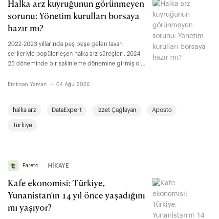
Halka arz kuyruğunun görünmeyen
sorunu: Yönetim kurulları borsaya
hazır mı?
2022-2023 yıllarında peş peşe gelen tavan
serileriyle popülerleşen halka arz süreçleri, 2024-
25 döneminde bir sakinleme dönemine girmiş olsa
da içinde bulunduğumuz yılda tekrar hız kazandı.
Yılbaşından bu yana toplam 28 şirket halka arz
Emircan Yaman
·
04 Ağu 2026
olurken, 120’den fazla şirket ise borsaya kote
olabilmek için sıra bekliyor. Peki bu şirketlerin
halka arz
DataExpert
İzzet Çağlayan
Aposto
yönetim kurulları borsaya ne kadar hazır?
ICCONSULTING Yönetim Kurulu Başkanı ve
Türkiye
DataExpert Şirket Ortağı İzzet Çağlayan Aposto
okurları için anlattı.
Pareto
∙
HİKAYE
Kafe ekonomisi: Türkiye,
Yunanistan’ın 14 yıl önce yaşadığını
mı yaşıyor?