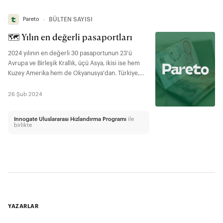
Pareto
∙
BÜLTEN SAYISI
🗺️ Yılın en değerli pasaportları
2024 yılının en değerli 30 pasaportunun 23'ü
Avrupa ve Birleşik Krallık, üçü Asya, ikisi ise hem
Kuzey Amerika hem de Okyanusya'dan. Türkiye,
118 ülkeye vizesiz erişimle 54. sırada geliyor.
26 Şub 2024
Innogate Uluslararası Hızlandırma Programı
ile
birlikte
YAZARLAR