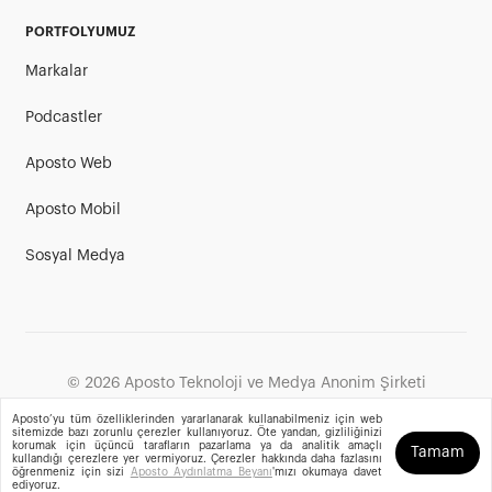
PORTFOLYUMUZ
Markalar
Podcastler
Aposto Web
Aposto Mobil
Sosyal Medya
©
2026
Aposto Teknoloji ve Medya Anonim Şirketi
Aposto’yu tüm özelliklerinden yararlanarak kullanabilmeniz için web
sitemizde bazı zorunlu çerezler kullanıyoruz. Öte yandan, gizliliğinizi
korumak için üçüncü tarafların pazarlama ya da analitik amaçlı
Tamam
kullandığı çerezlere yer vermiyoruz. Çerezler hakkında daha fazlasını
öğrenmeniz için sizi
Aposto Aydınlatma Beyanı
'mızı okumaya davet
ediyoruz.