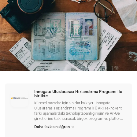
Innogate Uluslararası Hızlandırma Programı ile
birlikte
Küresel pazarlar için sınırlar kalkıyor: Innogate
Uluslararası Hızlandırma Programı İTÜ ARI Teknokent
farklı aşamalardaki teknoloji tabanlı girişim ve Ar-Ge
şirketlerine katkı sunacak birçok program ve platform
yürütüyor. Öne çıkan çalışmaları arasından Innogate
Daha fazlasını öğren
→
Uluslararası Hızlandırma Programı , Birleşik Krallık
pazarına giriş için sınırları kaldırıyor. Nedir? Teknoloji