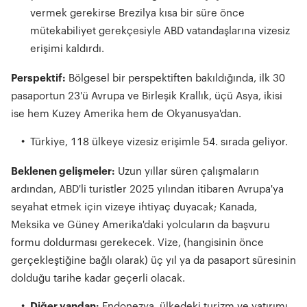
vermek gerekirse Brezilya kısa bir süre önce
mütekabiliyet gerekçesiyle ABD vatandaşlarına vizesiz
erişimi kaldırdı.
Perspektif:
Bölgesel bir perspektiften bakıldığında, ilk 30
pasaportun 23'ü Avrupa ve Birleşik Krallık, üçü Asya, ikisi
ise hem Kuzey Amerika hem de Okyanusya'dan.
Türkiye, 118 ülkeye vizesiz erişimle 54. sırada geliyor.
Beklenen gelişmeler:
Uzun yıllar süren çalışmaların
ardından, ABD'li turistler 2025 yılından itibaren Avrupa'ya
seyahat etmek için vizeye ihtiyaç duyacak; Kanada,
Meksika ve Güney Amerika'daki yolcuların da başvuru
formu doldurması gerekecek. Vize, (hangisinin önce
gerçekleştiğine bağlı olarak) üç yıl ya da pasaport süresinin
dolduğu tarihe kadar geçerli olacak.
Diğer yandan:
Endonezya, ülkedeki turizm ve yatırımı