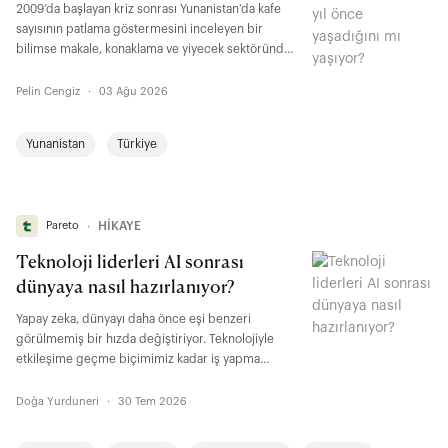
2009’da başlayan kriz sonrası Yunanistan’da kafe
sayısının patlama göstermesini inceleyen bir
bilimse makale, konaklama ve yiyecek sektöründe
istihdam yüzde 87 artarken verimliliğin yüzde 41,
reel ücretlerin ise yüzde 59 gerilediğin ortaya
Pelin Cengiz
·
03 Ağu 2026
koydu. Türkiye’de de sayıları giderek artan kafe ve
restoranlardaki doluluk aynı tartışmayı buraya
Yunanistan
Türkiye
taşıdı.
Pareto
∙
HİKAYE
Teknoloji liderleri AI sonrası
dünyaya nasıl hazırlanıyor?
Yapay zeka, dünyayı daha önce eşi benzeri
görülmemiş bir hızda değiştiriyor. Teknolojiyle
etkileşime geçme biçimimiz kadar iş yapma
şeklimiz, paraya ilişkin algımız ve toplumsal düzen
de dönüşüyor. Alana yön veren teknoloji liderleri,
Doğa Yurduneri
·
30 Tem 2026
bu teknolojinin yaratacağı düzenin nasıl
görüneceğine dair birbirinden farklı gelecek