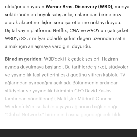
olduğunu duyuran
Warner Bros. Discovery (WBD),
medya
sektörünün en büyük satış anlaşmalarından birine imza
atarak akıbetine ilişkin soru işaretlerine noktayı koydu.
Dijital yayın platformu Netflix,
CNN
ve
HBO
’nun çatı şirketi
WBD’yi 82,7 milyar dolarlık şirket değeri üzerinden satın
almak için anlaşmaya vardığını duyurdu.
Bir adım geriden:
WBD’deki ilk çatlak sesleri, Haziran
ayında duyulmaya başlandı. Bu tarihlerde şirket, stüdyolar
ve yayıncılık faaliyetlerini eski gücünü yitiren kablolu TV
ağlarından ayıracağını açıkladı. Bölünmenin ardından
stüdyolar ve yayıncılık biriminin CEO David Zaslav
tarafından yönetileceği, Mali İşler Müdürü Gunnar
Wiedenfels’in ise kablolu yayın ağlarının bağlı olduğu
“Global Networks” biriminin başına geçeceği belirtildi.