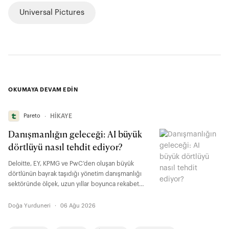
Universal Pictures
OKUMAYA DEVAM EDİN
Pareto
∙
HİKAYE
Danışmanlığın geleceği: AI büyük
dörtlüyü nasıl tehdit ediyor?
Deloitte, EY, KPMG ve PwC’den oluşan büyük
dörtlünün bayrak taşıdığı yönetim danışmanlığı
sektöründe ölçek, uzun yıllar boyunca rekabet
avantajıydı. Fakat son yıllarda yapay zeka, bu
denklemi büyük oranda değiştirmeye başladı.
Doğa Yurduneri
·
06 Ağu 2026
Daha önce kalabalık ekiplerin günlerce üzerinde
çalıştığı görevleri çok daha az insanla tamamlamayı