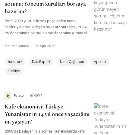
sorunu: Yönetim kurulları borsaya
hazır mı?
2022-2023 yıllarında peş peşe gelen tavan
serileriyle popülerleşen halka arz süreçleri, 2024-
25 döneminde bir sakinleme dönemine girmiş olsa
da içinde bulunduğumuz yılda tekrar hız kazandı.
Yılbaşından bu yana toplam 28 şirket halka arz
Emircan Yaman
·
04 Ağu 2026
olurken, 120’den fazla şirket ise borsaya kote
olabilmek için sıra bekliyor. Peki bu şirketlerin
halka arz
DataExpert
İzzet Çağlayan
Aposto
yönetim kurulları borsaya ne kadar hazır?
ICCONSULTING Yönetim Kurulu Başkanı ve
Türkiye
DataExpert Şirket Ortağı İzzet Çağlayan Aposto
okurları için anlattı.
Pareto
∙
HİKAYE
Kafe ekonomisi: Türkiye,
Yunanistan’ın 14 yıl önce yaşadığını
mı yaşıyor?
2009’da başlayan kriz sonrası Yunanistan’da kafe