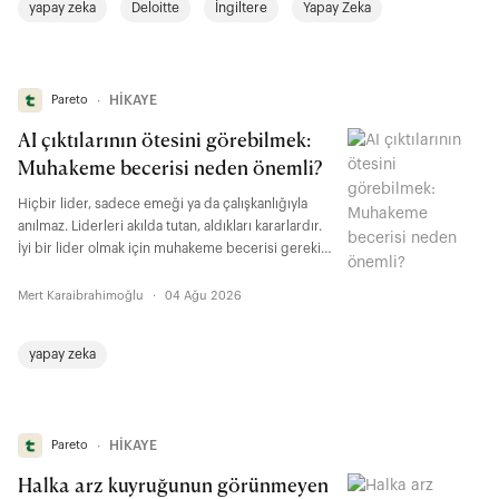
yapay zeka
Deloitte
İngiltere
Yapay Zeka
mümkün kılan bu teknoloji, küçük danışmanlık
şirketlerinin büyük dörtlüyle arasındaki farkı
daraltmasını mümkün kıldı.
Pareto
∙
HİKAYE
AI çıktılarının ötesini görebilmek:
Muhakeme becerisi neden önemli?
Hiçbir lider, sadece emeği ya da çalışkanlığıyla
anılmaz. Liderleri akılda tutan, aldıkları kararlardır.
İyi bir lider olmak için muhakeme becerisi gerekir.
Bu beceri, yapay zeka çağında hemen hemen her
seviyede çalışan için önemli bir kriter hâline
Mert Karaibrahimoğlu
·
04 Ağu 2026
geliyor.
yapay zeka
Pareto
∙
HİKAYE
Halka arz kuyruğunun görünmeyen