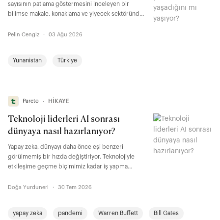
sayısının patlama göstermesini inceleyen bir
bilimse makale, konaklama ve yiyecek sektöründe
istihdam yüzde 87 artarken verimliliğin yüzde 41,
reel ücretlerin ise yüzde 59 gerilediğin ortaya
Pelin Cengiz
·
03 Ağu 2026
koydu. Türkiye’de de sayıları giderek artan kafe ve
restoranlardaki doluluk aynı tartışmayı buraya
Yunanistan
Türkiye
taşıdı.
Pareto
∙
HİKAYE
Teknoloji liderleri AI sonrası
dünyaya nasıl hazırlanıyor?
Yapay zeka, dünyayı daha önce eşi benzeri
görülmemiş bir hızda değiştiriyor. Teknolojiyle
etkileşime geçme biçimimiz kadar iş yapma
şeklimiz, paraya ilişkin algımız ve toplumsal düzen
de dönüşüyor. Alana yön veren teknoloji liderleri,
Doğa Yurduneri
·
30 Tem 2026
bu teknolojinin yaratacağı düzenin nasıl
görüneceğine dair birbirinden farklı gelecek
yapay zeka
pandemi
Warren Buffett
Bill Gates
senaryoları tasvir ediyor.