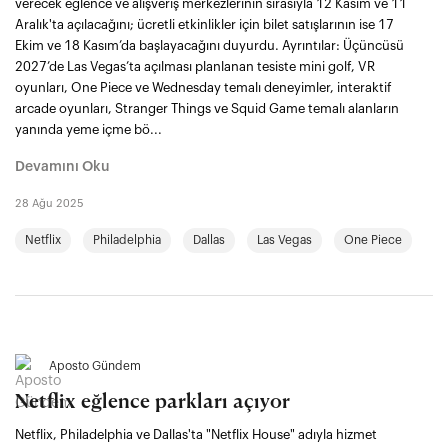
verecek eğlence ve alışveriş merkezlerinin sırasıyla 12 Kasım ve 11
Aralık'ta açılacağını; ücretli etkinlikler için bilet satışlarının ise 17
Ekim ve 18 Kasım’da başlayacağını duyurdu. Ayrıntılar: Üçüncüsü
2027’de Las Vegas’ta açılması planlanan tesiste mini golf, VR
oyunları, One Piece ve Wednesday temalı deneyimler, interaktif
arcade oyunları, Stranger Things ve Squid Game temalı alanların
yanında yeme içme bö...
Devamını Oku
28 Ağu 2025
Netflix
Philadelphia
Dallas
Las Vegas
One Piece
Aposto Gündem
Netflix eğlence parkları açıyor
Netflix, Philadelphia ve Dallas'ta "Netflix House" adıyla hizmet