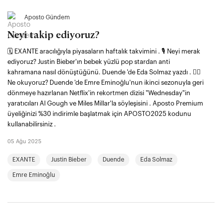
Aposto Gündem
Neyi takip ediyoruz?
🗓️ EXANTE aracılığıyla piyasaların haftalık takvimini . 🎙️ Neyi merak
ediyoruz? Justin Bieber'ın bebek yüzlü pop stardan anti
kahramana nasıl dönüştüğünü. Duende 'de Eda Solmaz yazdı . 🧟‍♀️
Ne okuyoruz? Duende 'de Emre Eminoğlu'nun ikinci sezonuyla geri
dönmeye hazırlanan Netflix'in rekortmen dizisi "Wednesday"in
yaratıcıları Al Gough ve Miles Millar'la söyleşisini . Aposto Premium
üyeliğinizi %30 indirimle başlatmak için APOSTO2025 kodunu
kullanabilirsiniz .
05 Ağu 2025
EXANTE
Justin Bieber
Duende
Eda Solmaz
Emre Eminoğlu