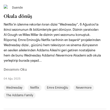
Duende
Okula dönüş
Netflix’in izlenme rekorları kıran dizisi “Wednesday”, 6 Ağustos’ta
ikinci sezonunun ilk bölümleriyle geri dönüyor. Dizinin yaratıcıları
Al Gough ve Miles Millar ile dizinin yeni sezonunu konuştuk.
Röportaj: Emre Eminoğlu Netflix tarihinin en başarılı* projelerinden
Wednesday dizisi , gücünü hem televizyon ve sinema dünyasının
en sevilen ailelerinden Addams Ailesi’ni geri getiren nostaljisine
hem de bunu Wednesday Addams’ı Nevermore Akademi adlı okula
yerleştirip burada yaşad...
Devamını Oku
04 Ağu 2025
Wednesday
Netflix
Emre Eminoğlu
Nevermore
The Addams Family