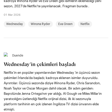
kadroya Winona Ryder ve Eva Green gibi isimlerin ekleneceği yeni
sezon, 2027’de Netflix’te yayınlanacak. Fragman burada .
01 Mar 2026
Wednesday
Winona Ryder
Eva Green
Netflix
Duende
Wednesday’in çekimleri başladı
Netflix’in en popüler yapımlarından Wednesday ’in üçüncü sezon
çekimleri İrlanda’da başladı; kadroya eklenen isimler duyuruldu.
Ayrıntılar: Üçüncü sezonda diziye Winona Ryder, Chris Sarandon,
Noah Taylor ve Oscar Morgan dahil olacak. Bir adım geriden:
Başrolünde Jenna Ortega’nın yer aldığı, Al Gough ve Miles Millar’ın
yaratıcılığını üstlendiği Netflix orijinal dizisi, ilk iki sezonuyla
platform tarihinin en çok izlenen İngilizce TV dizisi ünvanını elde
etmişti.