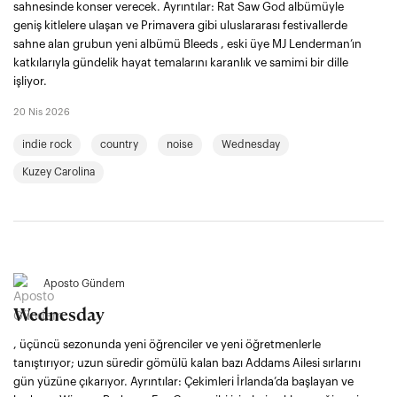
sahnesinde konser verecek. Ayrıntılar: Rat Saw God albümüyle
geniş kitlelere ulaşan ve Primavera gibi uluslararası festivallerde
sahne alan grubun yeni albümü Bleeds , eski üye MJ Lenderman’ın
katkılarıyla gündelik hayat temalarını karanlık ve samimi bir dille
işliyor.
20 Nis 2026
indie rock
country
noise
Wednesday
Kuzey Carolina
Aposto Gündem
Wednesday
, üçüncü sezonunda yeni öğrenciler ve yeni öğretmenlerle
tanıştırıyor; uzun süredir gömülü kalan bazı Addams Ailesi sırlarını
gün yüzüne çıkarıyor. Ayrıntılar: Çekimleri İrlanda’da başlayan ve