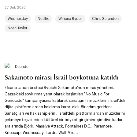
27 Şub 2026
Wednesday
Netflix
Winona Ryder
Chris Sarandon
Noah Taylor
Duende
Sakamoto mirası İsrail boykotuna katıldı
Efsane Japon besteci Ryuichi Sakamoto’nun miras yönetimi,
Gazze’deki soykırıma yanıt olarak başlatılan "No Music For
Genocide" kampanyasına katılarak sanatçının müziklerini İsrail’deki
dijital platformlardan kaldırma kararı aldı. Bir adım geriden:
Sanatçıları ve hak sahiplerini, İsrail’deki platformlardan müziklerini
çekmeye teşvik eden kültürel bir boykot girişimine şimdiye kadar
aralarında Björk, Massive Attack, Fontaines D.C., Paramore,
Kneecap, Wednesday, Lorde, Wolf Alic...