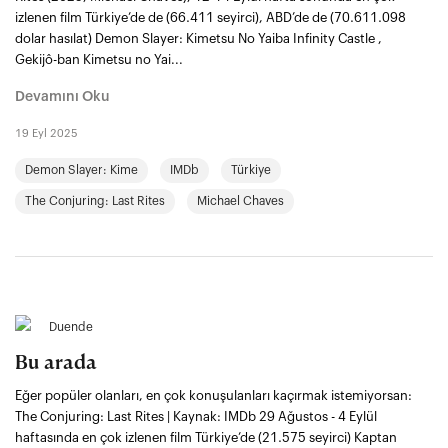
izlenen film Türkiye’de de (66.411 seyirci), ABD’de de (70.611.098
dolar hasılat) Demon Slayer: Kimetsu No Yaiba Infinity Castle ,
Gekijô-ban Kimetsu no Yai...
Devamını Oku
19 Eyl 2025
Demon Slayer: Kime
IMDb
Türkiye
The Conjuring: Last Rites
Michael Chaves
Duende
Bu arada
Eğer popüler olanları, en çok konuşulanları kaçırmak istemiyorsan:
The Conjuring: Last Rites | Kaynak: IMDb 29 Ağustos - 4 Eylül
haftasında en çok izlenen film Türkiye’de (21.575 seyirci) Kaptan