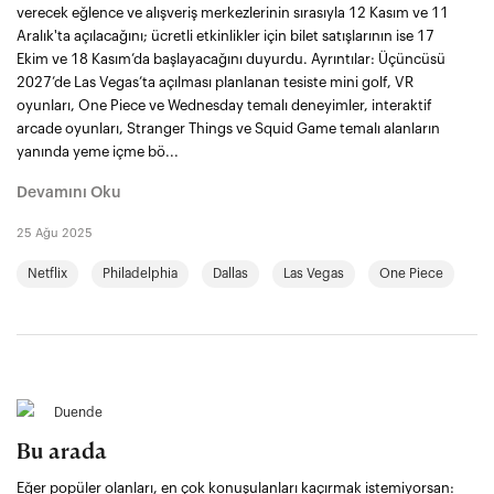
verecek eğlence ve alışveriş merkezlerinin sırasıyla 12 Kasım ve 11
Aralık'ta açılacağını; ücretli etkinlikler için bilet satışlarının ise 17
Ekim ve 18 Kasım’da başlayacağını duyurdu. Ayrıntılar: Üçüncüsü
2027’de Las Vegas’ta açılması planlanan tesiste mini golf, VR
oyunları, One Piece ve Wednesday temalı deneyimler, interaktif
arcade oyunları, Stranger Things ve Squid Game temalı alanların
yanında yeme içme bö...
Devamını Oku
25 Ağu 2025
Netflix
Philadelphia
Dallas
Las Vegas
One Piece
Duende
Bu arada
Eğer popüler olanları, en çok konuşulanları kaçırmak istemiyorsan: