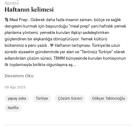
Haftanın kelimesi
🔠 Meal Prep . Giderek daha fazla insanın zaman, bütçe ve sağlık
dengesini kurmak için başvurduğu "meal prep" yani haftalık yemek
planlama yöntemi, yemekle kurulan ilişkiyi sadeleştirirken
güçlendiren bir alışkanlığa dönüştürüyor. Yemek kültürü
bültenimiz a péro yazdı . 💬 Haftanın tartışması: Türkiye’de uzun
süredir siyasetin gündeminde yer alan ve "Terörsüz Türkiye" olarak
adlandırılan çözüm süreci, TBMM bünyesinde kurulan komisyonun
ilk toplantısıyla birlikte olgunlaşma aş...
Devamını Oku
09 Ağu 2025
yapay zeka
Türkiye
Çözüm Süreci
Gökçer Tahincioğlu
Netflix