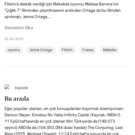
Filistin'e destek verdiği için Meksikalı oyuncu Melissa Barrera'nın
"Çığlık 7" filminden çıkarılmasının ardından Ortega da bu filmden
ayrılmıştı. Jenna Ortega...
Devamını Oku
05 Eki 2025
oyuncu
Jenna Ortega
Filistin
Fransa
Meksika
Duende
Bu arada
Eğer popüler olanları, en çok konuşulanları kaçırmak istemiyorsan:
Demon Slayer: Kimetsu No Yaiba Infinity Castle | Kaynak: IMDb 5-
11 Eylül haftasında en çok izlenen film Türkiye’de de (149.073
seyirci) ABD’de de (104.953.084 dolar hasılat) The Conjuring: Last
Rites (2025, Michael Chaves), 12-14 Eylül hafta sonunda en çok