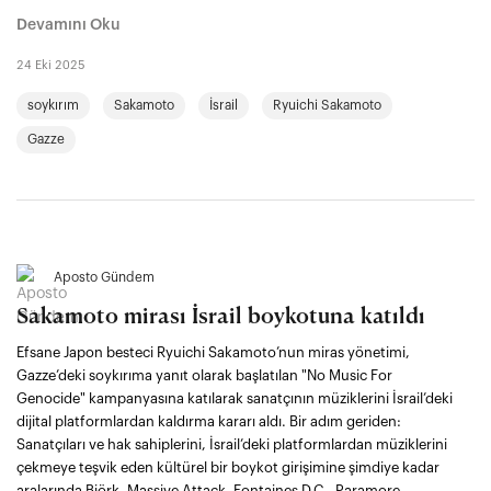
Devamını Oku
24 Eki 2025
soykırım
Sakamoto
İsrail
Ryuichi Sakamoto
Gazze
Aposto Gündem
Sakamoto mirası İsrail boykotuna katıldı
Efsane Japon besteci Ryuichi Sakamoto’nun miras yönetimi,
Gazze’deki soykırıma yanıt olarak başlatılan "No Music For
Genocide" kampanyasına katılarak sanatçının müziklerini İsrail’deki
dijital platformlardan kaldırma kararı aldı. Bir adım geriden:
Sanatçıları ve hak sahiplerini, İsrail’deki platformlardan müziklerini
çekmeye teşvik eden kültürel bir boykot girişimine şimdiye kadar
aralarında Björk, Massive Attack, Fontaines D.C., Paramore,