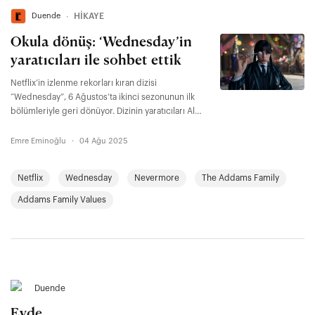
Duende
∙
HİKAYE
Okula dönüş: ‘Wednesday’in
yaratıcıları ile sohbet ettik
Netflix’in izlenme rekorları kıran dizisi
“Wednesday”, 6 Ağustos’ta ikinci sezonunun ilk
bölümleriyle geri dönüyor. Dizinin yaratıcıları Al
Gough ve Miles Millar ile dizinin yeni sezonunu
konuştuk.
Emre Eminoğlu
·
04 Ağu 2025
Netflix
Wednesday
Nevermore
The Addams Family
Addams Family Values
Duende
Evde