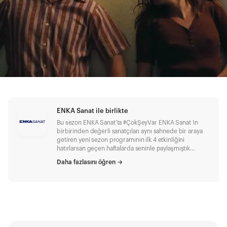
ENKA Sanat ile birlikte
Bu sezon ENKA Sanat’ta #ÇokŞeyVar ENKA Sanat ’ın
birbirinden değerli sanatçıları aynı sahnede bir araya
getiren yeni sezon programının ilk 4 etkinliğini
hatırlarsan geçen haftalarda seninle paylaşmıştık
sevgili Duende okuru. Programın devamında bolca
Daha fazlasını öğren
→
müziğe doyacağımız etkinliklerin detaylarını duymaya
hazırsan hadi gel yakından bakalım. ENKA Oditoryumu
’nda gerçekleştirilecek programdan; Hiçbir Şey
Yerinde Değil , 22 Mart : Kayıp, yerinden edilme ve göç
kavramlarını, çağdaş dans diliyle tartışmaya açan
Hiçbir Şey Yerinde Değil , Çıplak Ayaklar
Kumpanyası’nın teorik bağlamdan yola çıkan
performans üretiminin örneklerinden biri olarak dört