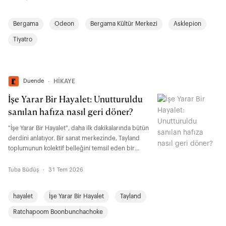
Bergama
Odeon
Bergama Kültür Merkezi
Asklepion
Tiyatro
Duende
∙
HİKAYE
İşe Yarar Bir Hayalet: Unutturuldu
sanılan hafıza nasıl geri döner?
"İşe Yarar Bir Hayalet", daha ilk dakikalarında bütün
derdini anlatıyor. Bir sanat merkezinde, Tayland
toplumunun kolektif belleğini temsil eden bir
rölyefin yapımını izliyoruz. Keşiş, asker, işçi, köylü,
öğrenci, atlet, çocuk, keçi... Bir toplumun hafızasını
Tuba Büdüş
·
31 Tem 2026
oluşturan figürler tek bir yüzeyde buluşuyor. "İşe
Yarar Bir Hayalet"te kabul görmenin ölçüsü kim
hayalet
İşe Yarar Bir Hayalet
Tayland
olduğunuz değil, kimin işine yaradığınız. Filmin
adındaki ironi de tam burada yatıyor.
Ratchapoom Boonbunchachoke