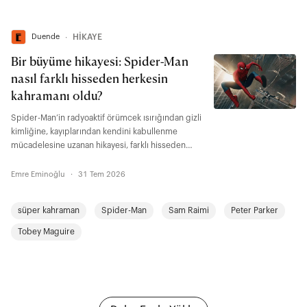
Duende
∙
HİKAYE
Bir büyüme hikayesi: Spider-Man
nasıl farklı hisseden herkesin
kahramanı oldu?
Spider-Man’in radyoaktif örümcek ısırığından gizli
kimliğine, kayıplarından kendini kabullenme
mücadelesine uzanan hikayesi, farklı hisseden
herkesin kendisinden bir şeyler bulabileceği bir
büyüme anlatısı aynı zamanda. "Brand New Day"
Emre Eminoğlu
·
31 Tem 2026
ise Peter Parker’ın yetişkinlikte de değişmeye,
bedel ödemeye ve şu soruyla yüzleşmeye devam
süper kahraman
Spider-Man
Sam Raimi
Peter Parker
ettiğini gösteriyor: İnsanlar gerçek benliğiyle
tanışsalar onu yine de severler miydi?
Tobey Maguire