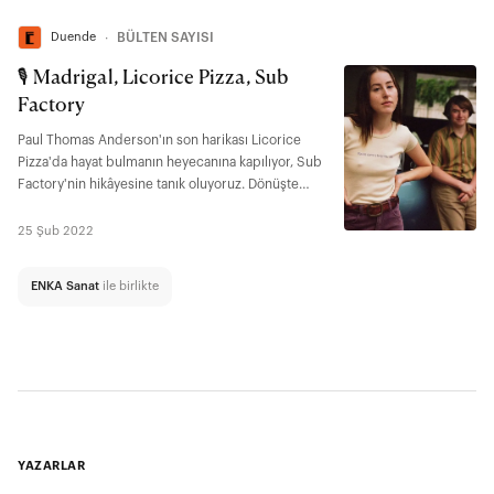
Duende
∙
BÜLTEN SAYISI
🎙️ Madrigal, Licorice Pizza, Sub
Factory
Paul Thomas Anderson'ın son harikası Licorice
Pizza'da hayat bulmanın heyecanına kapılıyor, Sub
Factory'nin hikâyesine tanık oluyoruz. Dönüşte
Madrigal konserinde buluşalım mı?
25 Şub 2022
ENKA Sanat
ile birlikte
YAZARLAR