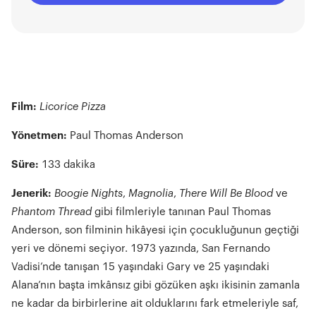
yılında, Danışma Kurulu’nun önerdiği yeni genç
yetenekleri sahnede sanatseverlerle buluşturuyor.
ENKA Sanat’ın yeni sezon programıyla ilgili detaylara ve
biletlere buradan ulaşabilirsin.
Film:
Licorice Pizza
Yönetmen:
Paul Thomas Anderson
Süre:
133 dakika
Jener
ik:
Boogie Nights
,
Magnolia
,
There Will Be Blood
ve
Phantom Thread
gibi filmleriyle tanınan Paul Thomas
Anderson, son filminin hikâyesi için çocukluğunun geçtiği
yeri ve dönemi seçiyor. 1973 yazında, San Fernando
Vadisi’nde tanışan 15 yaşındaki Gary ve 25 yaşındaki
Alana’nın başta imkânsız gibi gözüken aşkı ikisinin zamanla
ne kadar da birbirlerine ait olduklarını fark etmeleriyle saf,