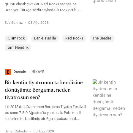
grubu olarak çıktıkları Red Rocks sahnesine
uzanıyor. Türkçe sözlü saykodelik rock grubu
Ölüm’ün arkasındaki isim olan Aykut Özen; Los
Angeles’taki hayatını, 70’lerin parlatılmamış çiğ
Eda Solmaz
·
03 Ağu 2026
ruhunu ve ABD müzik sahnesinde ses getiren
kırılma anlarını anlatıyor.
Glam rock
Daniel Padilla
Red Rocks
The Beatles
Jimi Hendrix
Duende
∙
HİKAYE
Bir kentin tiyatronun ta kendisine
dönüşümü: Bergama, neden
tiyatrosun sen?
İlki 2018’de düzenlenen Bergama Tiyatro Festivali
bu sene 7-8-9 Ağustos’ta yapılacak. Peki kendi
kaderine terk edilmiş bir Ege kasabası nasıl
tiyatroya, kolektif emeğe, yeni ihtimallere ve
yerelden yükselen umudun ta kendisine dönüştü?
Bahar Çuhadar
·
03 Ağu 2026