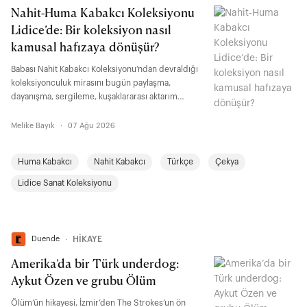
Nahit-Huma Kabakcı Koleksiyonu
Lidice’de: Bir koleksiyon nasıl
kamusal hafızaya dönüşür?
Babası Nahit Kabakcı Koleksiyonu’ndan devraldığı
koleksiyonculuk mirasını bugün paylaşma,
dayanışma, sergileme, kuşaklararası aktarım
üzerinden yeniden düşünen Huma Kabakcı ile bir
koleksiyonun kuşaklar boyunca geçirdiği
Melike Bayık
·
07 Ağu 2026
dönüşümü, koleksiyonerliğin kamusal
sorumluluğunu, Türkiye’den Orta Avrupa’ya uzanan
Huma Kabakcı
Nahit Kabakcı
Türkçe
Çekya
diyalog alanlarını ve Lidice ile kurulan işbirliğini
konuştuk.
Lidice Sanat Koleksiyonu
Duende
∙
HİKAYE
Amerika’da bir Türk underdog:
Aykut Özen ve grubu Ölüm
Ölüm’ün hikayesi, İzmir’den The Strokes’un ön