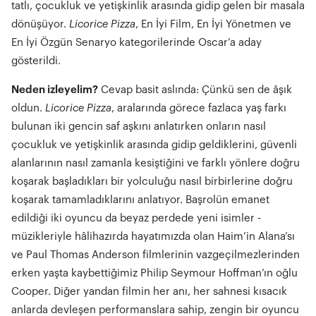
tatlı, çocukluk ve yetişkinlik arasında gidip gelen bir masala
dönüşüyor.
Licorice Pizza
, En İyi Film, En İyi Yönetmen ve
En İyi Özgün Senaryo kategorilerinde Oscar’a aday
gösterildi.
Neden izleyelim?
Cevap basit aslında: Çünkü sen de âşık
oldun.
Licorice Pizza
, aralarında görece fazlaca yaş farkı
bulunan iki gencin saf aşkını anlatırken onların nasıl
çocukluk ve yetişkinlik arasında gidip geldiklerini, güvenli
alanlarının nasıl zamanla kesiştiğini ve farklı yönlere doğru
koşarak başladıkları bir yolculuğu nasıl birbirlerine doğru
koşarak tamamladıklarını anlatıyor. Başrolün emanet
edildiği iki oyuncu da beyaz perdede yeni isimler -
müzikleriyle hâlihazırda hayatımızda olan Haim’in Alana’sı
ve Paul Thomas Anderson filmlerinin vazgeçilmezlerinden
erken yaşta kaybettiğimiz Philip Seymour Hoffman’ın oğlu
Cooper. Diğer yandan filmin her anı, her sahnesi kısacık
anlarda devleşen performanslara sahip, zengin bir oyuncu