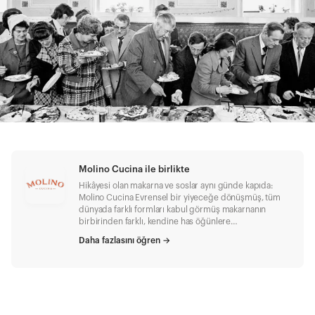
Molino Cucina ile birlikte
Hikâyesi olan makarna ve soslar aynı günde kapıda:
Molino Cucina Evrensel bir yiyeceğe dönüşmüş, tüm
dünyada farklı formları kabul görmüş makarnanın
birbirinden farklı, kendine has öğünlere
dönüşmesinde şüphesiz sosların önemi büyük.
Daha fazlasını öğren
→
Makarnaya ayrı bir karakter veren sosların hikâyesi de
çoğu zaman eskilere uzanıyor. Örneğin bir klasiğe
dönüşmüş; fesleğen, zeytinyağı ve sarımsak içeren
Pesto’nun Antik Roma'ya dek uzandığı biliniyor.
İtalya'nın simge soslarından birine dönüşmüş domates
yoğunluklu Pomodoro’ya dair ilk yazılı izlere ise 1778