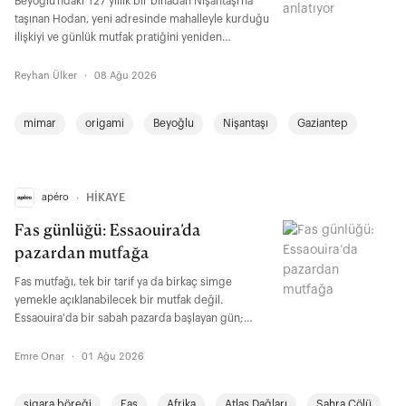
Beyoğlu’ndaki 127 yıllık bir binadan Nişantaşı’na
taşınan Hodan, yeni adresinde mahalleyle kurduğu
ilişkiyi ve günlük mutfak pratiğini yeniden
tanımlıyor. Hodan'ı şefi ve sahibi Çiğdem
Seferoğlu ise geçmişle bugünü buluşturan mutfak
Reyhan Ülker
·
08 Ağu 2026
anlayışını, ürün ve tarif araştırmalarını, üreticilerle
kurduğu ilişkileri ve hâlâ öğrenci kalmayı nasıl
mimar
origami
Beyoğlu
Nişantaşı
Gaziantep
sürdürdüğünü anlatıyor.
apéro
∙
HİKAYE
Fas günlüğü: Essaouira’da
pazardan mutfağa
Fas mutfağı, tek bir tarif ya da birkaç simge
yemekle açıklanabilecek bir mutfak değil.
Essaouira'da bir sabah pazarda başlayan gün;
alışverişten pişirmeye, sofradan gündelik hayattaki
rutinlere kadarki küçük ayrıntılarla bunun nedenini
Emre Onar
·
01 Ağu 2026
kendiliğinden anlatıyor.
sigara böreği
Fas
Afrika
Atlas Dağları
Sahra Çölü