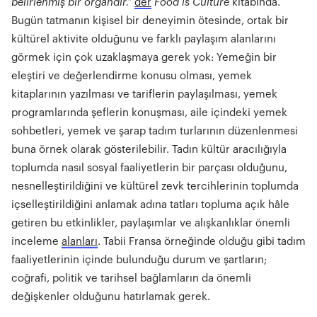
belirlenmiş bir organdır.”
der
Food is Culture
kitabında.
Bugün tatmanın kişisel bir deneyimin ötesinde, ortak bir
kültürel aktivite olduğunu ve farklı paylaşım alanlarını
görmek için çok uzaklaşmaya gerek yok: Yemeğin bir
eleştiri ve değerlendirme konusu olması, yemek
kitaplarının yazılması ve tariflerin paylaşılması, yemek
programlarında şeflerin konuşması, aile içindeki yemek
sohbetleri, yemek ve şarap tadım turlarının düzenlenmesi
buna örnek olarak gösterilebilir. Tadın kültür aracılığıyla
toplumda nasıl sosyal faaliyetlerin bir parçası olduğunu,
nesnelleştirildiğini ve kültürel zevk tercihlerinin toplumda
içselleştirildiğini anlamak adına tatları topluma açık hâle
getiren bu etkinlikler, paylaşımlar ve alışkanlıklar önemli
inceleme
alanları
. Tabii Fransa örneğinde olduğu gibi tadım
faaliyetlerinin içinde bulunduğu durum ve şartların;
coğrafi, politik ve tarihsel bağlamların da önemli
değişkenler olduğunu hatırlamak gerek.