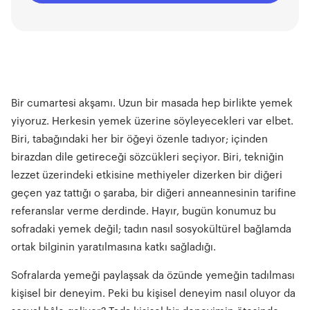
alışverişlerde teslimat ücreti almadığını; Molino
Cucina'nın özel lezzetleriyle üç kişilik bir ziyafetin 106 -
146 lira, beş kişilik bir ziyafetin ise 177 - 250 lira
arasında denk geldiğini de söylemeden geçmeyelim.
Molino Cucina’nın ürünleriyle tanışmak için bu
bağlantıyı kullanabilir, bu deneyimi, yaşayanların
gözünden görmek için Molino Cucina’yı Instagram’dan
takip edebilirsiniz.
Bir cumartesi akşamı. Uzun bir masada hep birlikte yemek
yiyoruz. Herkesin yemek üzerine söyleyecekleri var elbet.
Biri, tabağındaki her bir öğeyi özenle tadıyor; içinden
birazdan dile getireceği sözcükleri seçiyor. Biri, tekniğin
lezzet üzerindeki etkisine methiyeler dizerken bir diğeri
geçen yaz tattığı o şaraba, bir diğeri anneannesinin tarifine
referanslar verme derdinde. Hayır, bugün konumuz bu
sofradaki yemek değil; tadın nasıl sosyokültürel bağlamda
ortak bilginin yaratılmasına katkı sağladığı.
Sofralarda yemeği paylaşsak da özünde yemeğin tadılması
kişisel bir deneyim. Peki bu kişisel deneyim nasıl oluyor da