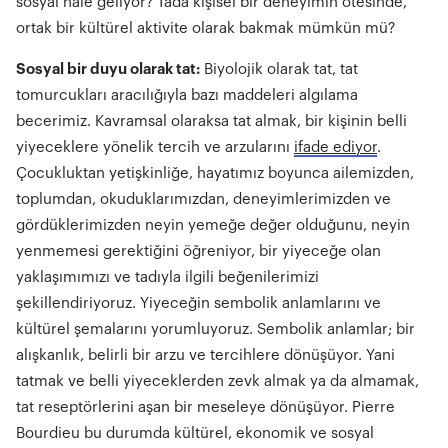
sosyal hâle geliyor? Tada kişisel bir deneyimin ötesinde,
ortak bir kültürel aktivite olarak bakmak mümkün mü?
Sosyal bir duyu olarak tat:
Biyolojik olarak tat, tat
tomurcukları aracılığıyla bazı maddeleri algılama
becerimiz. Kavramsal olaraksa tat almak, bir kişinin belli
yiyeceklere yönelik tercih ve arzularını
ifade ediyor
.
Çocukluktan yetişkinliğe, hayatımız boyunca ailemizden,
toplumdan, okuduklarımızdan, deneyimlerimizden ve
gördüklerimizden neyin yemeğe değer olduğunu, neyin
yenmemesi gerektiğini öğreniyor, bir yiyeceğe olan
yaklaşımımızı ve tadıyla ilgili beğenilerimizi
şekillendiriyoruz. Yiyeceğin sembolik anlamlarını ve
kültürel şemalarını yorumluyoruz. Sembolik anlamlar; bir
alışkanlık, belirli bir arzu ve tercihlere dönüşüyor. Yani
tatmak ve belli yiyeceklerden zevk almak ya da almamak,
tat reseptörlerini aşan bir meseleye dönüşüyor. Pierre
Bourdieu bu durumda kültürel, ekonomik ve sosyal