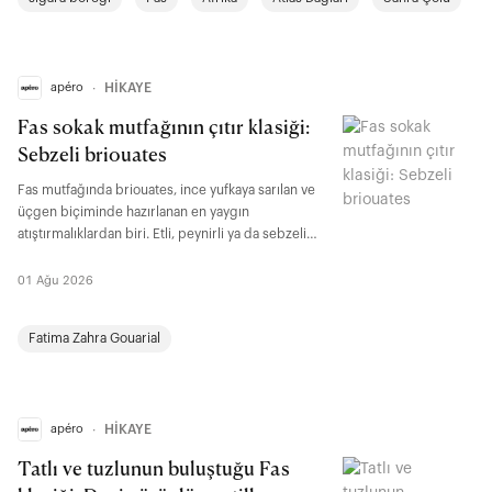
apéro
∙
HİKAYE
Fas sokak mutfağının çıtır klasiği:
Sebzeli briouates
Fas mutfağında briouates, ince yufkaya sarılan ve
üçgen biçiminde hazırlanan en yaygın
atıştırmalıklardan biri. Etli, peynirli ya da sebzeli
farklı iç harçlarla yapılabilen bu tarif, özellikle aile
sofralarında, çay saatlerinde ve ramazan
01 Ağu 2026
döneminde sıkça yer buluyor. Warqa adı verilen
geleneksel Fas yufkasıyla hazırlansa da baklava
Fatima Zahra Gouarial
yufkasıyla da benzer bir sonuç elde edilebiliyor.
apéro
∙
HİKAYE
Tatlı ve tuzlunun buluştuğu Fas