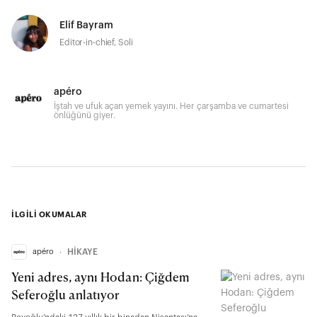
Elif Bayram
Editor-in-chief, Soli
apéro
İştah ve ufuk açan yemek yayını. Her çarşamba ve cumartesi
önlüğünü giyer.
İLGİLİ OKUMALAR
apéro
∙
HİKAYE
Yeni adres, aynı Hodan: Çiğdem
Seferoğlu anlatıyor