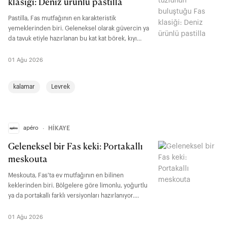
klasiği: Deniz ürünlü pastilla
Pastilla, Fas mutfağının en karakteristik
yemeklerinden biri. Geleneksel olarak güvercin ya
da tavuk etiyle hazırlanan bu kat kat börek, kıyı
şehirlerinde deniz ürünleriyle de yorumlanıyor.
İnce yufka, baharatlar ve farklı dokuların biraraya
01 Ağu 2026
geldiği bu tarif, Fas mutfağının çok kültürlü lezzet
anlayışını yansıtan en bilinen örneklerden biri.
kalamar
Levrek
apéro
∙
HİKAYE
Geleneksel bir Fas keki: Portakallı
meskouta
Meskouta, Fas'ta ev mutfağının en bilinen
keklerinden biri. Bölgelere göre limonlu, yoğurtlu
ya da portakallı farklı versiyonları hazırlanıyor.
Özellikle turunçgillerin bol yetiştiği dönemlerde
yapılan portakallı meskouta, çayın yanında ikram
01 Ağu 2026
edilen klasik ev tatlıları arasında yer alıyor.