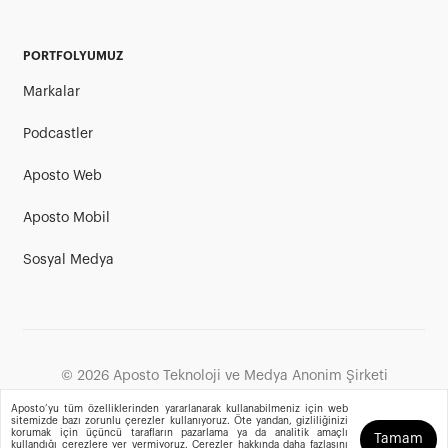
PORTFOLYUMUZ
Markalar
Podcastler
Aposto Web
Aposto Mobil
Sosyal Medya
©
2026
Aposto Teknoloji ve Medya Anonim Şirketi
Aposto’yu tüm özelliklerinden yararlanarak kullanabilmeniz için web
sitemizde bazı zorunlu çerezler kullanıyoruz. Öte yandan, gizliliğinizi
korumak için üçüncü tarafların pazarlama ya da analitik amaçlı
Tamam
kullandığı çerezlere yer vermiyoruz. Çerezler hakkında daha fazlasını