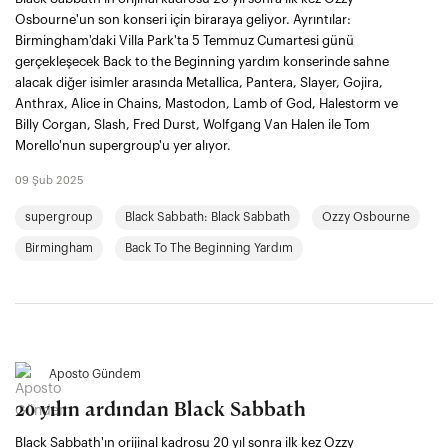
Osbourne'un son konseri için biraraya geliyor. Ayrıntılar:
Birmingham'daki Villa Park'ta 5 Temmuz Cumartesi günü
gerçekleşecek Back to the Beginning yardım konserinde sahne
alacak diğer isimler arasında Metallica, Pantera, Slayer, Gojira,
Anthrax, Alice in Chains, Mastodon, Lamb of God, Halestorm ve
Billy Corgan, Slash, Fred Durst, Wolfgang Van Halen ile Tom
Morello'nun supergroup'u yer alıyor.
09 Şub 2025
supergroup
Black Sabbath: Black Sabbath
Ozzy Osbourne
Birmingham
Back To The Beginning Yardım
Aposto Gündem
20 yılın ardından Black Sabbath
Black Sabbath'ın orijinal kadrosu 20 yıl sonra ilk kez Ozzy