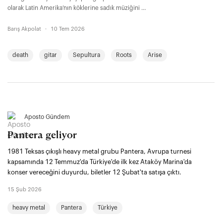
olarak Latin Amerika’nın köklerine sadık müziğini de
bizlere tanıttı. 12 Temmuz'da Pantera’dan önce
sahne alacak Cavalera Kardeşler'den Max
Barış Akpolat
·
10 Tem 2026
Cavalera’yla konuştuk.
death
gitar
Sepultura
Roots
Arise
Aposto Gündem
Pantera geliyor
1981 Teksas çıkışlı heavy metal grubu Pantera, Avrupa turnesi
kapsamında 12 Temmuz'da Türkiye'de ilk kez Ataköy Marina'da
konser vereceğini duyurdu, biletler 12 Şubat'ta satışa çıktı.
15 Şub 2026
heavy metal
Pantera
Türkiye