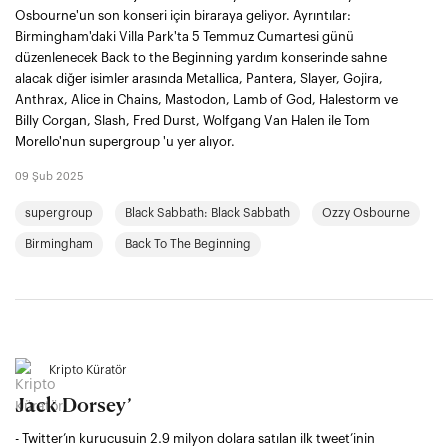
Osbourne'un son konseri için biraraya geliyor. Ayrıntılar:
Birmingham'daki Villa Park'ta 5 Temmuz Cumartesi günü
düzenlenecek Back to the Beginning yardım konserinde sahne
alacak diğer isimler arasında Metallica, Pantera, Slayer, Gojira,
Anthrax, Alice in Chains, Mastodon, Lamb of God, Halestorm ve
Billy Corgan, Slash, Fred Durst, Wolfgang Van Halen ile Tom
Morello'nun supergroup 'u yer alıyor.
09 Şub 2025
supergroup
Black Sabbath: Black Sabbath
Ozzy Osbourne
Birmingham
Back To The Beginning
Kripto Küratör
Jack Dorsey’
- Twitter’ın kurucusuin 2.9 milyon dolara satılan ilk tweet’inin