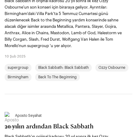
Black Sabbath'ın orijinal kadrosu 20 yıl sonra ilk kez Ozzy
Osbourne'un son konseri için biraraya geliyor. Ayrıntılar:
Birmingham'daki Villa Park'ta 5 Temmuz Cumartesi günü
düzenlenecek Back to the Beginning yardım konserinde sahne
alacak diğer isimler arasında Metallica, Pantera, Slayer, Gojira,
Anthrax, Alice in Chains, Mastodon, Lamb of God, Halestorm ve
Billy Corgan, Slash, Fred Durst, Wolfgang Van Halen ile Tom
Morello'nun supergroup 'u yer alıyor.
10 Şub 2025
supergroup
Black Sabbath: Black Sabbath
Ozzy Osbourne
Birmingham
Back To The Beginning
Aposto Seyahat
20 yılın ardından Black Sabbath
Black Sabbath'ın orijinal kadrosu 20 yıl sonra ilk kez Ozzy