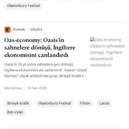
Glastonbury Festival
Duende
∙
HİKAYE
Oas-economy: Oasis'in
sahnelere dönüşü, İngiltere
ekonomisini canlandırdı
Oasis’in 16 yıl sonra sahnelere geri dönüşü
İngiltere ekonomisini de canlandırdı. Adanın "ulusal
hazinesi" olarak adlandırılan grup, Birleşik Krallık’ta
Eylül ayına kadar sürecek konser serisinde attıkları
her adımı paraya dönüştürecek.
Eda Solmaz
·
14 Tem 2025
Birleşik Krallık
Glastonbury Festival
Filistin
Landa
Bob Vylan