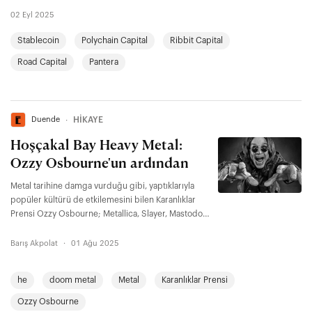
02 Eyl 2025
Stablecoin
Polychain Capital
Ribbit Capital
Road Capital
Pantera
Duende
∙
HİKAYE
Hoşçakal Bay Heavy Metal:
Ozzy Osbourne'un ardından
Metal tarihine damga vurduğu gibi, yaptıklarıyla
popüler kültürü de etkilemesini bilen Karanlıklar
Prensi Ozzy Osbourne; Metallica, Slayer, Mastodon,
Anthrax, Pantera ve Alice In Chains gibi dev isimleri
biraraya topladığı veda konseriyle son kez
Barış Akpolat
·
01 Ağu 2025
selamladı bizleri. Konserden 10 gün sonra ise
yaşamını yitirdi. Son gerçek rock yıldızlarından
he
doom metal
Metal
Karanlıklar Prensi
birinin ardından...
Ozzy Osbourne