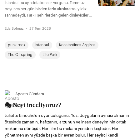
İstanbul bu ay adeta konser yorgunu. Temmuz
boyunca her gün birden fazla uluslararası yıldız
sahnedeydi. Farklı şehirlerden gelen dinleyiciler
de büyük fedakarlıklarla bu deneyimin parçası
oldu. Konser alanlarındaki müzikseverlerle
Eda Solmaz
·
27 Tem 2026
konuştuk.
punk rock
İstanbul
Konstantinos Argiros
The Offspring
Life Park
Aposto Gündem
🎭 Neyi inceliyoruz?
Juliette Binoche’un oyunculuğunu. Yüz, duyguların aynası olmanın
ötesinde zamanın, hafızanın, arzunun ve insan deneyiminin ortak
mekanına dönüşür. Her film bu mekanı yeniden keşfeder. Her
yönetmen aynı yüzde başka bir evren bulur. Her seyirci kendi