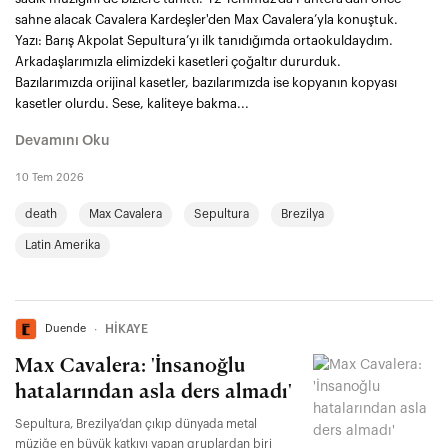
sahne alacak Cavalera Kardeşler'den Max Cavalera’yla konuştuk.
Yazı: Barış Akpolat Sepultura’yı ilk tanıdığımda ortaokuldaydım.
Arkadaşlarımızla elimizdeki kasetleri çoğaltır dururduk.
Bazılarımızda orijinal kasetler, bazılarımızda ise kopyanın kopyası
kasetler olurdu. Sese, kaliteye bakma...
Devamını Oku
10 Tem 2026
death
Max Cavalera
Sepultura
Brezilya
Latin Amerika
Duende
∙
HİKAYE
Max Cavalera: 'İnsanoğlu
hatalarından asla ders almadı'
Sepultura, Brezilya’dan çıkıp dünyada metal
müziğe en büyük katkıyı yapan gruplardan biri