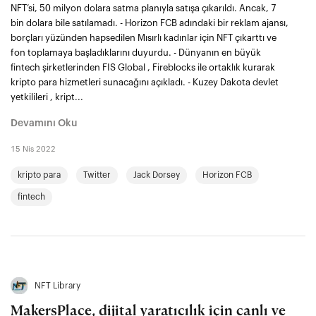
NFT’si, 50 milyon dolara satma planıyla satışa çıkarıldı. Ancak, 7
bin dolara bile satılamadı. - Horizon FCB adındaki bir reklam ajansı,
borçları yüzünden hapsedilen Mısırlı kadınlar için NFT çıkarttı ve
fon toplamaya başladıklarını duyurdu. - Dünyanın en büyük
fintech şirketlerinden FIS Global , Fireblocks ile ortaklık kurarak
kripto para hizmetleri sunacağını açıkladı. - Kuzey Dakota devlet
yetkilileri , kript...
Devamını Oku
15 Nis 2022
kripto para
Twitter
Jack Dorsey
Horizon FCB
fintech
NFT Library
MakersPlace, dijital yaratıcılık için canlı ve