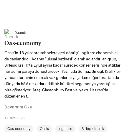
Duende
Oas-economy
Oasis’in 16 yıl sonra sahnelere geri dönüşü İngiltere ekonomisini
de canlandırdı. Adanın "ulusal hazinesi" olarak adlandırılan grup,
Birleşik Krallık’ta Eylül ayına kadar sürecek konser serisinde attıkları
her adımı paraya dönüştürecek. Yazı: Eda Solmaz Birleşik Krallık bir
yandan tarihinin en sıcak yaz günlerini yaşarken diğer taraftan da
dünyada hâlâ ne kadar etkili bir kültürel hegemonya yarattığını
bize gösteriyor. Ateşi Glastonbury Festival yaktı. Haziran'da
düzenlenen f...
Devamını Oku
14 Tem 2025
Oas-economy
Oasis
İngiltere
Birleşik Krallık