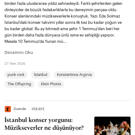
birden fazla uluslararası yıldız sahnedeydi. Farklı şehirlerden gelen
dinleyiciler de büyük fedakarlıklarla bu deneyimin parçası oldu.
Konser alanlarındaki müzikseverlerle konuştuk. Yazı: Eda Solmaz
İstanbul’daki konser takvimi yıllar sonra ilk kez bu kadar yoğun ve
bu kadar global. Bu ay bitmedi ama şehir 1 Temmuz’dan beri her
gün birden daha fazla dünyaca ünlü isme ev sahipliği yapıyor.
Mesela 10 Temmuz’da Yunan mü...
Devamını Oku
27 Tem 2026
punk rock
İstanbul
Konstantinos Argiros
The Offspring
Klein Phonix
Duende
∙
HİKAYE
İstanbul konser yorgunu:
Müzikseverler ne düşünüyor?