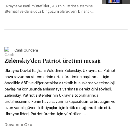
Ukrayna ve Batılı müttefikleri, ABD’nin Patriot sistemine
alternatif ve daha ucuz bir çözüm olarak yeni bir anti-
balistik füze sisteminin ortaklaşa geliştirilmesini de
içeren bir hava savunma koalisyonu kurduklarını
duyurdu.
Canlı Gündem
Zelenskiy'den Patriot üretimi mesajı
Ukrayna Devlet Başkanı Volodimir Zelenskiy, Ukrayna'da Patriot
hava savunma sistemlerinin ortak üretimine başlanması için
öncelikle ABD ve diğer ortaklarla teknik hususlarda ve teknoloji
paylaşımı konusunda anlaşmaya varılması gerektiğini söyledi.
Zelenskiy, Patriot sistemlerinin Ukrayna topraklarında
üretilmesinin ülkenin hava savunma kapasitesini artıracağını ve
uzun vadeli güvenlik ihtiyaçları için kritik olduğunu ifade etti.
Ukrayna lideri, Patriot üretimi için yürütülen ...
Devamını Oku