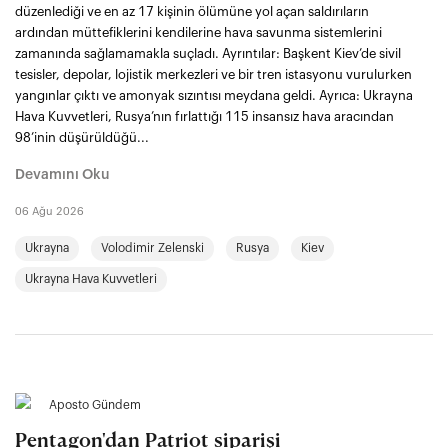
düzenlediği ve en az 17 kişinin ölümüne yol açan saldırıların
ardından müttefiklerini kendilerine hava savunma sistemlerini
zamanında sağlamamakla suçladı. Ayrıntılar: Başkent Kiev’de sivil
tesisler, depolar, lojistik merkezleri ve bir tren istasyonu vurulurken
yangınlar çıktı ve amonyak sızıntısı meydana geldi. Ayrıca: Ukrayna
Hava Kuvvetleri, Rusya’nın fırlattığı 115 insansız hava aracından
98’inin düşürüldüğü...
Devamını Oku
06 Ağu 2026
Ukrayna
Volodimir Zelenski
Rusya
Kiev
Ukrayna Hava Kuvvetleri
Aposto Gündem
Pentagon'dan Patriot siparişi