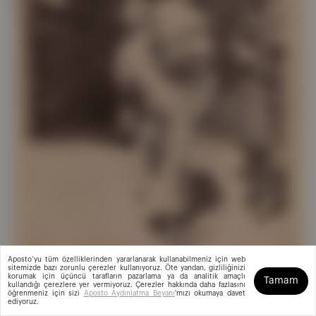
Aposto’yu tüm özelliklerinden yararlanarak kullanabilmeniz için web
sitemizde bazı zorunlu çerezler kullanıyoruz. Öte yandan, gizliliğinizi
korumak için üçüncü tarafların pazarlama ya da analitik amaçlı
Tamam
kullandığı çerezlere yer vermiyoruz. Çerezler hakkında daha fazlasını
öğrenmeniz için sizi
Aposto Aydınlatma Beyanı
'mızı okumaya davet
Makedonya'da limonata satıcısı
ediyoruz.