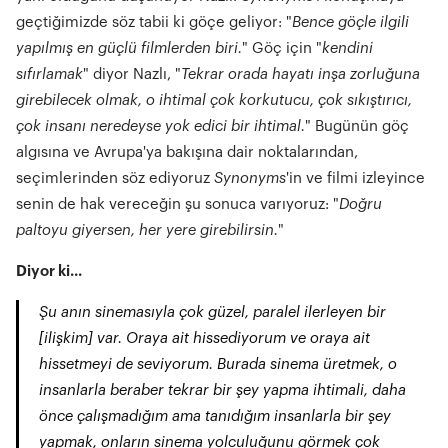
geçtiğimizde söz tabii ki göçe geliyor: "
Bence göçle ilgili
yapılmış en güçlü filmlerden biri.
" Göç için "
kendini
sıfırlamak
" diyor Nazlı, "
Tekrar orada hayatı inşa zorluğuna
girebilecek olmak, o ihtimal çok korkutucu, çok sıkıştırıcı,
çok insanı neredeyse yok edici bir ihtimal.
" Bugünün göç
algısına ve Avrupa'ya bakışına dair noktalarından,
seçimlerinden söz ediyoruz
Synonyms
'in ve filmi izleyince
senin de hak vereceğin şu sonuca varıyoruz: "
Doğru
paltoyu giyersen, her yere girebilirsin.
"
Diyor ki...
Şu anın sinemasıyla çok güzel, paralel ilerleyen bir
[ilişkim] var. Oraya ait hissediyorum ve oraya ait
hissetmeyi de seviyorum. Burada sinema üretmek, o
insanlarla beraber tekrar bir şey yapma ihtimali, daha
önce çalışmadığım ama tanıdığım insanlarla bir şey
yapmak, onların sinema yolculuğunu görmek çok