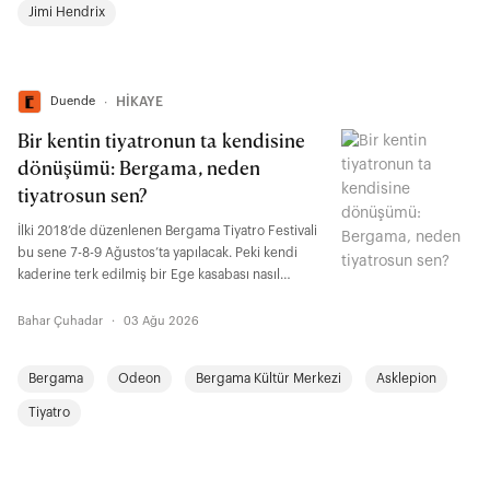
Jimi Hendrix
Duende
∙
HİKAYE
Bir kentin tiyatronun ta kendisine
dönüşümü: Bergama, neden
tiyatrosun sen?
İlki 2018’de düzenlenen Bergama Tiyatro Festivali
bu sene 7-8-9 Ağustos’ta yapılacak. Peki kendi
kaderine terk edilmiş bir Ege kasabası nasıl
tiyatroya, kolektif emeğe, yeni ihtimallere ve
yerelden yükselen umudun ta kendisine dönüştü?
Bahar Çuhadar
·
03 Ağu 2026
Bergama
Odeon
Bergama Kültür Merkezi
Asklepion
Tiyatro