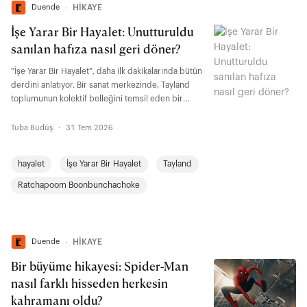
Duende
∙
HİKAYE
İşe Yarar Bir Hayalet: Unutturuldu
sanılan hafıza nasıl geri döner?
"İşe Yarar Bir Hayalet", daha ilk dakikalarında bütün
derdini anlatıyor. Bir sanat merkezinde, Tayland
toplumunun kolektif belleğini temsil eden bir
rölyefin yapımını izliyoruz. Keşiş, asker, işçi, köylü,
öğrenci, atlet, çocuk, keçi... Bir toplumun hafızasını
Tuba Büdüş
·
31 Tem 2026
oluşturan figürler tek bir yüzeyde buluşuyor. "İşe
Yarar Bir Hayalet"te kabul görmenin ölçüsü kim
hayalet
İşe Yarar Bir Hayalet
Tayland
olduğunuz değil, kimin işine yaradığınız. Filmin
adındaki ironi de tam burada yatıyor.
Ratchapoom Boonbunchachoke
Duende
∙
HİKAYE
Bir büyüme hikayesi: Spider-Man
nasıl farklı hisseden herkesin
kahramanı oldu?