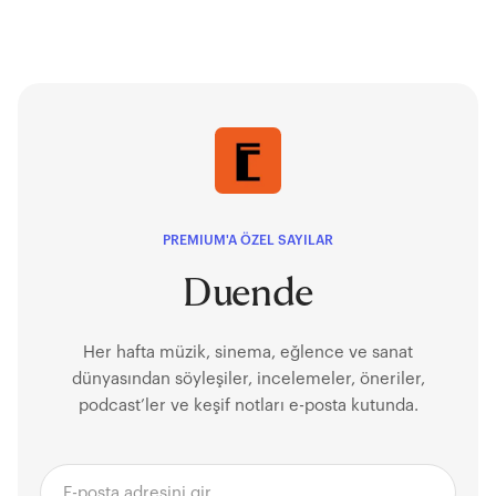
sanatçıları desteklemek üzere çok değerli projeler
hayata geçiren ve geçirmeye devam eden
Odeabank’ın sanat platformu O’Art; son dönemde
dijital ve yeni medya alanında sanata ve sanatçılara
destek vermeyi misyonunun en başına ekledi. Nerede?
Zülfaris Karaköy’de. Ne zaman? 27 Ekim’den 4 Kasım’a
kadar her gün 11.00-21.00 arasında ziyaret
edilebiliyor. Neler var? ha:ar’ın Mindflow , Refraction ve
Saudade adlı eserlerinin görülebileceği sergi;
mermer, cam, metal gibi geleneksel malzemeleri ışık,
ses, ekran, bilgisayar yazılımları, yapay zekâ gibi
teknolojik araçlarla birleştiriyor. Sanatseverlere ve
sanat yaşamına yeni bir değer katmak amacıyla hareket
PREMIUM'A ÖZEL SAYILAR
eden O’Art’ın imza attığı orijinal işleri takip etmek için
bu bağlantıyı ziyaret edebilirsin.
Duende
Her hafta müzik, sinema, eğlence ve sanat
dünyasından söyleşiler, incelemeler, öneriler,
podcast’ler ve keşif notları e-posta kutunda.