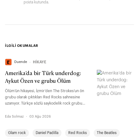
posta kutunda.
İLGİLİ OKUMALAR
Duende
∙
HİKAYE
Amerika’da bir Türk underdog:
Aykut Özen ve grubu Ölüm
Ölüm’ün hikayesi, İzmir’den The Strokes’un ön
grubu olarak çıktıkları Red Rocks sahnesine
uzanıyor. Türkçe sözlü saykodelik rock grubu
Ölüm’ün arkasındaki isim olan Aykut Özen; Los
Angeles’taki hayatını, 70’lerin parlatılmamış çiğ
Eda Solmaz
·
03 Ağu 2026
ruhunu ve ABD müzik sahnesinde ses getiren
kırılma anlarını anlatıyor.
Glam rock
Daniel Padilla
Red Rocks
The Beatles