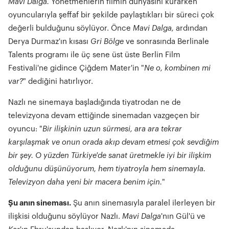
Mavi Dalga.
Yönetmenlerin filmin dünyasını kurarken
oyuncularıyla şeffaf bir şekilde paylaştıkları bir süreci çok
değerli bulduğunu söylüyor. Önce
Mavi Dalga,
ardından
Derya Durmaz'ın kısası
Gri Bölge
ve sonrasında Berlinale
Talents programı ile üç sene üst üste Berlin Film
Festivali'ne gidince Çiğdem Mater'in "
Ne o, kombinen mi
var?
" dediğini hatırlıyor.
Nazlı ne sinemaya başladığında tiyatrodan ne de
televizyona devam ettiğinde sinemadan vazgeçen bir
oyuncu: "
Bir ilişkinin uzun sürmesi, ara ara tekrar
karşılaşmak ve onun orada akıp devam etmesi çok sevdiğim
bir şey. O yüzden Türkiye'de sanat üretmekle iyi bir ilişkim
olduğunu düşünüyorum, hem tiyatroyla hem sinemayla.
Televizyon daha yeni bir macera benim için.
"
Şu anın sineması.
Şu anın sinemasıyla paralel ilerleyen bir
ilişkisi olduğunu söylüyor Nazlı.
Mavi Dalga
'nın Gül'ü ve