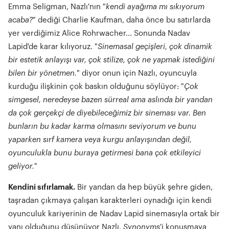
Emma Seligman, Nazlı'nın "
kendi ayağıma mı sıkıyorum
acaba?
" dediği Charlie Kaufman, daha önce bu satırlarda
yer verdiğimiz Alice Rohrwacher... Sonunda Nadav
Lapid'de karar kılıyoruz. "
Sinemasal geçişleri, çok dinamik
bir estetik anlayışı var, çok stilize, çok ne yapmak istediğini
bilen bir yönetmen.
" diyor onun için Nazlı, oyuncuyla
kurduğu ilişkinin çok baskın olduğunu söylüyor: "
Çok
simgesel, neredeyse bazen sürreal ama aslında bir yandan
da çok gerçekçi de diyebileceğimiz bir sineması var. Ben
bunların bu kadar karma olmasını seviyorum ve bunu
yaparken sırf kamera veya kurgu anlayışından değil,
oyunculukla bunu buraya getirmesi bana çok etkileyici
geliyor.
"
Kendini sıfırlamak.
Bir yandan da hep büyük şehre giden,
taşradan çıkmaya çalışan karakterleri oynadığı için kendi
oyunculuk kariyerinin de Nadav Lapid sinemasıyla ortak bir
yanı olduğunu düşünüyor Nazlı.
Synonyms
'i konuşmaya