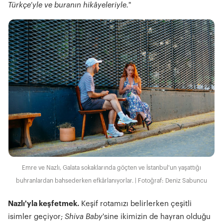
Türkçe’yle ve buranın hikâyeleriyle.
"
Emre ve Nazlı, Galata sokaklarında göçten ve İstanbul'un yaşattığı
buhranlardan bahsederken efkârlanıyorlar. | Fotoğraf: Deniz Sabuncu
Nazlı'yla keşfetmek.
Keşif rotamızı belirlerken çeşitli
isimler geçiyor;
Shiva Baby
'sine ikimizin de hayran olduğu