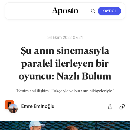
KAYDOL
26 Ekim 2022 07:21
Şu anın sinemasıyla
paralel ilerleyen bir
oyuncu: Nazlı Bulum
"Benim asıl ilişkim Türkçe’yle ve buranın hikâyeleriyle."
Emre Eminoğlu