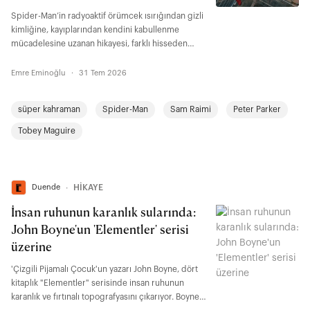
Spider-Man’in radyoaktif örümcek ısırığından gizli
kimliğine, kayıplarından kendini kabullenme
mücadelesine uzanan hikayesi, farklı hisseden
herkesin kendisinden bir şeyler bulabileceği bir
büyüme anlatısı aynı zamanda. "Brand New Day"
Emre Eminoğlu
·
31 Tem 2026
ise Peter Parker’ın yetişkinlikte de değişmeye,
bedel ödemeye ve şu soruyla yüzleşmeye devam
süper kahraman
Spider-Man
Sam Raimi
Peter Parker
ettiğini gösteriyor: İnsanlar gerçek benliğiyle
tanışsalar onu yine de severler miydi?
Tobey Maguire
Duende
∙
HİKAYE
İnsan ruhunun karanlık sularında:
John Boyne'un 'Elementler' serisi
üzerine
'Çizgili Pijamalı Çocuk'un yazarı John Boyne, dört
kitaplık "Elementler" serisinde insan ruhunun
karanlık ve fırtınalı topografyasını çıkarıyor. Boyne,