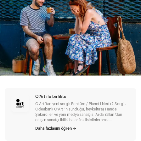
O'Art ile birlikte
O’Art ’tan yeni sergi: Benküre / Planet I Nedir? Sergi .
Odeabank O’Art ’ın sunduğu, heykeltıraş Hande
Şekerciler ve yeni medya sanatçısı Arda Yalkın ’dan
oluşan sanatçı ikilisi ha:ar ’ın disiplinlerarası
çalışmalarından oluşan Benküre / Planet I sergisi yarın
Daha fazlasını öğren
→
kapılarını açıyor. O’Art nedir? Yolculuğuna 2015 yılında
başlayan ve bu süre boyunca yeni sanat üretimini ve