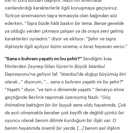
Kar
'ın Ebru'sundan başlıyor, Nazlı'nın sinemada
canlandırdığı karakterlerle ilgili konuşmaya geçiyoruz.
Türkiye sinemasının taşra temasıyla olan bağından söz
ederken, "
Taşra bizde hâlâ baskın bir tema. Bense genelde
ya olduğu yerden çıkmaya çalışan ya da oraya yeni gelmiş
karakterleri oynadım.
" diyor ve ekliyor: "
Şehir ve taşra
ilişkisiyle ilgili açılıyor bizim sinema; o biraz heyecan verici.
"
"Sana o buhranı yaşattı mı bu şehir?"
Sevdiğim kısa
filmlerden Zeynep Dilan Süren'in
Büyük İstanbul
Depresyonu
'na geliyor laf. "
İstanbul'da doğup büyümüş biri
olarak...
" diyorum, "
... sana o buhranı yaşattı mı bu şehir?
"
"
Yaşattı."
diyor, "
ve tam o dönemde yaşattı.
" Senaryo eline
geçtiğinde Berlin'e taşınmak üzereymiş Nazlı: "
Göç
ihtimaline baktığım bir-bir buçuk sene oldu hayatımda. Çok
da acılı olmamakla beraber çok keyifli de değildi çünkü bir
oyuncu olarak benim dilimle kurduğum bir ilişki var. O
benim hayatımda önemli bir yerde, […] benim asıl ilişkim