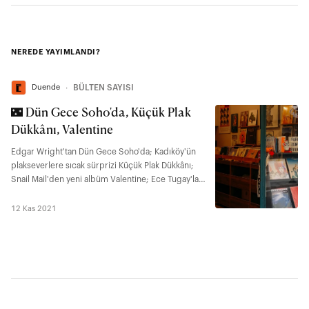
NEREDE YAYIMLANDI?
Duende
∙
BÜLTEN SAYISI
🌃 Dün Gece Soho'da, Küçük Plak
Dükkânı, Valentine
Edgar Wright'tan Dün Gece Soho'da; Kadıköy'ün
plakseverlere sıcak sürprizi Küçük Plak Dükkânı;
Snail Mail'den yeni albüm Valentine; Ece Tugay'la
tanış.
12 Kas 2021