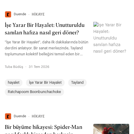
Duende
∙
HİKAYE
İşe Yarar Bir Hayalet: Unutturuldu
sanılan hafıza nasıl geri döner?
"İşe Yarar Bir Hayalet", daha ilk dakikalarında bütün
derdini anlatıyor. Bir sanat merkezinde, Tayland
toplumunun kolektif belleğini temsil eden bir
rölyefin yapımını izliyoruz. Keşiş, asker, işçi, köylü,
öğrenci, atlet, çocuk, keçi... Bir toplumun hafızasını
Tuba Büdüş
·
31 Tem 2026
oluşturan figürler tek bir yüzeyde buluşuyor. "İşe
Yarar Bir Hayalet"te kabul görmenin ölçüsü kim
hayalet
İşe Yarar Bir Hayalet
Tayland
olduğunuz değil, kimin işine yaradığınız. Filmin
adındaki ironi de tam burada yatıyor.
Ratchapoom Boonbunchachoke
Duende
∙
HİKAYE
Bir büyüme hikayesi: Spider-Man