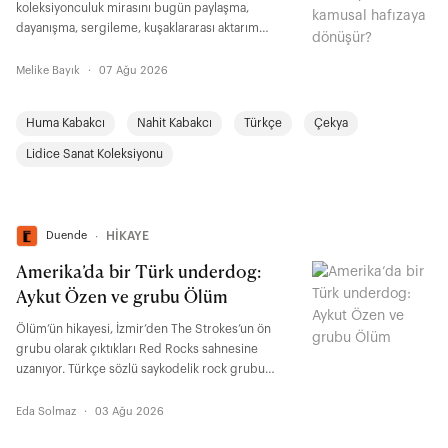
koleksiyonculuk mirasını bugün paylaşma,
dayanışma, sergileme, kuşaklararası aktarım
üzerinden yeniden düşünen Huma Kabakcı ile bir
koleksiyonun kuşaklar boyunca geçirdiği
Melike Bayık
·
07 Ağu 2026
dönüşümü, koleksiyonerliğin kamusal
sorumluluğunu, Türkiye’den Orta Avrupa’ya uzanan
Huma Kabakcı
Nahit Kabakcı
Türkçe
Çekya
diyalog alanlarını ve Lidice ile kurulan işbirliğini
konuştuk.
Lidice Sanat Koleksiyonu
Duende
∙
HİKAYE
Amerika’da bir Türk underdog:
Aykut Özen ve grubu Ölüm
Ölüm’ün hikayesi, İzmir’den The Strokes’un ön
grubu olarak çıktıkları Red Rocks sahnesine
uzanıyor. Türkçe sözlü saykodelik rock grubu
Ölüm’ün arkasındaki isim olan Aykut Özen; Los
Angeles’taki hayatını, 70’lerin parlatılmamış çiğ
Eda Solmaz
·
03 Ağu 2026
ruhunu ve ABD müzik sahnesinde ses getiren