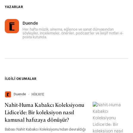
YAZARLAR
Duende
Her hafta müzik, sinema, eğlence ve sanat dünyasından
söyleşiler, incelemeler, öneriler, podcast’ler ve keşif notları e-
posta kutunda.
İLGİLİ OKUMALAR
Duende
∙
HİKAYE
Nahit-Huma Kabakcı Koleksiyonu
Lidice’de: Bir koleksiyon nasıl
kamusal hafızaya dönüşür?
Babası Nahit Kabakcı Koleksiyonu’ndan devraldığı