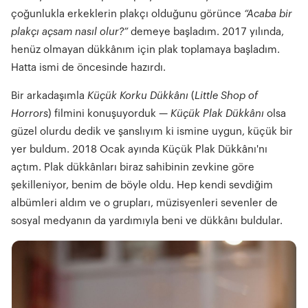
çoğunlukla erkeklerin plakçı olduğunu görünce
“Acaba bir
plakçı açsam nasıl olur?”
demeye başladım. 2017 yılında,
henüz olmayan dükkânım için plak toplamaya başladım.
Hatta ismi de öncesinde hazırdı.
Bir arkadaşımla
Küçük Korku Dükkânı
(
Little Shop of
Horrors
) filmini konuşuyorduk —
Küçük Plak Dükkânı
olsa
güzel olurdu dedik ve şanslıyım ki ismine uygun, küçük bir
yer buldum. 2018 Ocak ayında Küçük Plak Dükkânı'nı
açtım. Plak dükkânları biraz sahibinin zevkine göre
şekilleniyor, benim de böyle oldu. Hep kendi sevdiğim
albümleri aldım ve o grupları, müzisyenleri sevenler de
sosyal medyanın da yardımıyla beni ve dükkânı buldular.