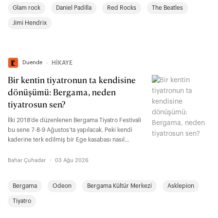
kırılma anlarını anlatıyor.
Glam rock
Daniel Padilla
Red Rocks
The Beatles
Jimi Hendrix
Duende
∙
HİKAYE
Bir kentin tiyatronun ta kendisine
dönüşümü: Bergama, neden
tiyatrosun sen?
İlki 2018’de düzenlenen Bergama Tiyatro Festivali
bu sene 7-8-9 Ağustos’ta yapılacak. Peki kendi
kaderine terk edilmiş bir Ege kasabası nasıl
tiyatroya, kolektif emeğe, yeni ihtimallere ve
yerelden yükselen umudun ta kendisine dönüştü?
Bahar Çuhadar
·
03 Ağu 2026
Bergama
Odeon
Bergama Kültür Merkezi
Asklepion
Tiyatro