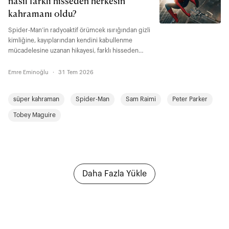
nasıl farklı hisseden herkesin
kahramanı oldu?
Spider-Man’in radyoaktif örümcek ısırığından gizli
kimliğine, kayıplarından kendini kabullenme
mücadelesine uzanan hikayesi, farklı hisseden
herkesin kendisinden bir şeyler bulabileceği bir
büyüme anlatısı aynı zamanda. "Brand New Day"
Emre Eminoğlu
·
31 Tem 2026
ise Peter Parker’ın yetişkinlikte de değişmeye,
bedel ödemeye ve şu soruyla yüzleşmeye devam
süper kahraman
Spider-Man
Sam Raimi
Peter Parker
ettiğini gösteriyor: İnsanlar gerçek benliğiyle
tanışsalar onu yine de severler miydi?
Tobey Maguire
Daha Fazla Yükle