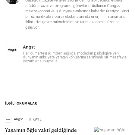
Gazeteci. Gazete ve televizyonlarda muhabir, editör, ekonomi
müdürü, yazar ve programcı görevlerini üstlenen Cengiz,
makroekonomi ve iş dünyası alanlarında haberler üretiyor. İkinci
bir uzmanlık alanı olarak ekoloji alanında enerjinin finansmanı,
iklim krizi, çevre mücadeleleri ve tarım ekonomisi üzerine
çalışıyor.
Angst
Her cumartesi iklimden sağlığa, modadan psikolojiye yeni
dünyanın anksiyete yaratan konularına serinkanlı bir mesafeyle
çözümler sunuyoruz.
İLGİLİ OKUMALAR
Angst
∙
HİKAYE
Yaşamın öğle vakti geldiğinde