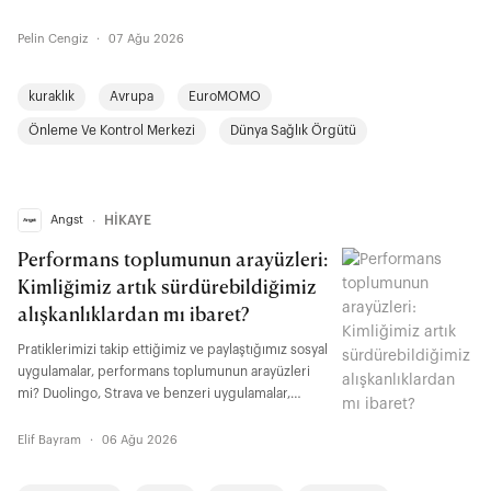
karşılık buluyor. Avrupa genelinde henüz
bağlayıcılığı olan yasal bir ortak düzenleme
Pelin Cengiz
·
07 Ağu 2026
bulunmazken Yunanistan, İtalya, İspanya ve
Belçika’da "azami çalışma sıcaklığı" yasalarla
kuraklık
Avrupa
EuroMOMO
belirlenmiş durumda. Tarihinin en sıcak
yazlarından birini yaşayan Birleşik Krallık’ta sendika
Önleme Ve Kontrol Merkezi
Dünya Sağlık Örgütü
ve aktivistler, bu hak için mücadeleyi yükseltiyor.
Angst
∙
HİKAYE
Performans toplumunun arayüzleri:
Kimliğimiz artık sürdürebildiğimiz
alışkanlıklardan mı ibaret?
Pratiklerimizi takip ettiğimiz ve paylaştığımız sosyal
uygulamalar, performans toplumunun arayüzleri
mi? Duolingo, Strava ve benzeri uygulamalar,
yalnızca alışkanlıklarımızı takip etmeyi sağlamıyor;
gelişimi görünür ve paylaşılabilir kılarak kimlik
Elif Bayram
·
06 Ağu 2026
kurma biçimimizi de dönüştürüyor olabilir.