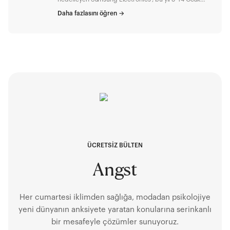
tarihleri arasında kutlanan Enerji Verimliliği Haftası
Daha fazlasını öğren
→
özelinde enerji tasarrufunun önemine dikkat çekiyor.
Yapay zekâ destekli ürünler ve SmartThings
uygulamasının AI ( Yapay Zeka ) Enerji Modu’yla
tüketicileri tasarruflu cihaz kullanımına teşvik ediyor.
Neler oluyor? Samsung Electronics’in paylaştığı
verilere göre, ülkemizde sayısı 1 milyonu aşan
SmartThings kullanıcıları 2024 yılında cihaz başına
yüzde 7, toplamda ise 70 bin kWatt enerji tasarrufu
yaptı. Samsung’un yapay zeka özellikli ürün yelpazesi,
AI (Yapay Zeka) Enerji Modu sayesinde kullanıcıların
karbon ayak izini günlük olarak takip edebilmesine
olanak sağlayarak çevre dostu bir ürün deneyimi
sağlıyor ve enerji faturalarını azaltmaya yönlendiriyor.
Samsung’un yapay zeka destekli teknolojileriyle
buradan tanışabilir, SmartThings ile enerjiden tasarruf
ÜCRETSİZ BÜLTEN
edebilirsiniz.
Angst
Her cumartesi iklimden sağlığa, modadan psikolojiye
yeni dünyanın anksiyete yaratan konularına serinkanlı
bir mesafeyle çözümler sunuyoruz.