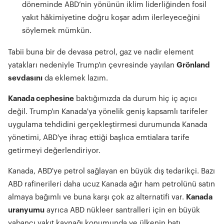
döneminde ABD’nin yönünün iklim liderliğinden fosil
yakıt hâkimiyetine doğru koşar adım ilerleyeceğini
söylemek mümkün.
Tabii buna bir de devasa petrol, gaz ve nadir element
yatakları nedeniyle Trump'ın çevresinde yayılan
Grönland
sevdasını
da eklemek lazım.
Kanada cephesine
baktığımızda da durum hiç iç açıcı
değil. Trump'ın Kanada'ya yönelik geniş kapsamlı tarifeler
uygulama tehdidini gerçekleştirmesi durumunda Kanada
yönetimi, ABD'ye ihraç ettiği başlıca emtialara tarife
getirmeyi değerlendiriyor.
Kanada, ABD'ye petrol sağlayan en büyük dış tedarikçi. Bazı
ABD rafinerileri daha ucuz Kanada ağır ham petrolünü satın
almaya bağımlı ve buna karşı çok az alternatifi var.
Kanada
uranyumu
ayrıca ABD nükleer santralleri için en büyük
yabancı yakıt kaynağı konumunda ve ülkenin batı