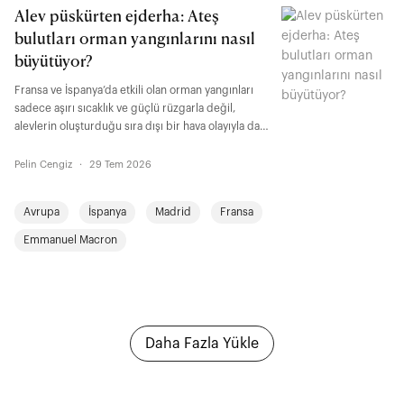
Alev püskürten ejderha: Ateş
bulutları orman yangınlarını nasıl
büyütüyor?
Fransa ve İspanya’da etkili olan orman yangınları
sadece aşırı sıcaklık ve güçlü rüzgarla değil,
alevlerin oluşturduğu sıra dışı bir hava olayıyla da
büyüyor. NASA’nın “ateş püskürten ejderha” olarak
tanımladığı, bilimsel adı “pyrocumulonimbus” olan
Pelin Cengiz
·
29 Tem 2026
ateş bulutları, çok büyük ve yoğun yangınların
oluşturduğu aşırı sıcak hava, duman, kül ve nemin
Avrupa
İspanya
Madrid
Fransa
atmosferin üst katmanlarına doğru hızla
yükselmesiyle oluşuyor. Prof. Dr. Doğanay Tolunay,
Emmanuel Macron
“Bu bulutlar, büyük yangınlarda 12 kilometreye
kadar yükselebilir. Bu kritik bir eşik çünkü uçaklar
da o seviyelerden geçiyor” diyor.
Daha Fazla Yükle