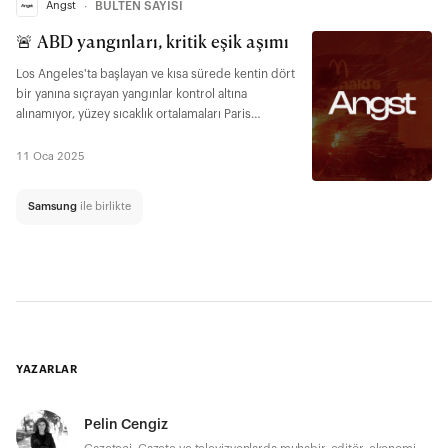
Angst
∙
BÜLTEN SAYISI
🚨 ABD yangınları, kritik eşik aşımı
Los Angeles'ta başlayan ve kısa sürede kentin dört
bir yanına sıçrayan yangınlar kontrol altına
alınamıyor, yüzey sıcaklık ortalamaları Paris
Anlaşması'nda belirlenen 1,5 derecelik kritik eşiği
ilk kez aştı.
11 Oca 2025
Samsung
ile birlikte
YAZARLAR
Pelin Cengiz