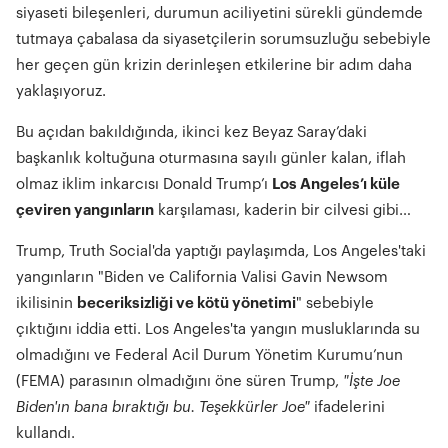
siyaseti bileşenleri, durumun aciliyetini sürekli gündemde
tutmaya çabalasa da siyasetçilerin sorumsuzluğu sebebiyle
her geçen gün krizin derinleşen etkilerine bir adım daha
yaklaşıyoruz.
Bu açıdan bakıldığında, ikinci kez Beyaz Saray’daki
başkanlık koltuğuna oturmasına sayılı günler kalan, iflah
olmaz iklim inkarcısı Donald Trump’ı
Los Angeles’ı küle
çeviren yangınların
karşılaması, kaderin bir cilvesi gibi…
Trump, Truth Social'da yaptığı paylaşımda, Los Angeles'taki
yangınların "Biden ve California Valisi Gavin Newsom
ikilisinin
beceriksizliği ve kötü yönetimi
" sebebiyle
çıktığını iddia etti. Los Angeles'ta yangın musluklarında su
olmadığını ve Federal Acil Durum Yönetim Kurumu’nun
(FEMA) parasının olmadığını öne süren Trump,
"İşte Joe
Biden'ın bana bıraktığı bu. Teşekkürler Joe"
ifadelerini
kullandı.