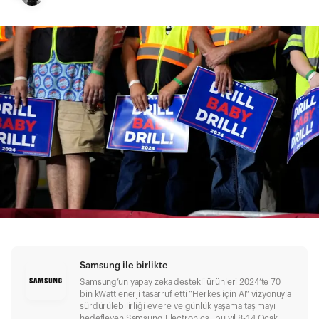
Samsung ile birlikte
Samsung’un yapay zeka destekli ürünleri 2024’te 70
bin kWatt enerji tasarruf etti “Herkes için AI” vizyonuyla
sürdürülebilirliği evlere ve günlük yaşama taşımayı
hedefleyen Samsung Electronics , bu yıl 8-14 Ocak