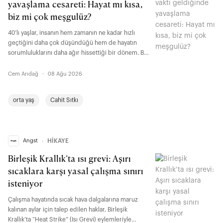
yavaşlama cesareti: Hayat mı kısa,
biz mi çok meşgulüz?
40’lı yaşlar, insanın hem zamanın ne kadar hızlı
geçtiğini daha çok düşündüğü hem de hayatın
sorumluluklarını daha ağır hissettiği bir dönem. Bir
yandan yavaşlamak, daha seçici olmak ve zihinsel
gürültüyü azaltmak isterken diğer yandan sürekli
Cem Arıdağ
·
08 Ağu 2026
erişilebilir olmaya, karar almaya ve yetişmeye
zorlanıyoruz. Psikoloji araştırmaları ise bu gerilimin
orta yaş
Cahit Sıtkı
yalnızca kişisel bir kriz olmadığını; yaş alma, zaman
algısı ve modern hayatın bitmeyen uyaranları
arasındaki daha büyük bir çatışmanın parçası
olduğunu gösteriyor.
Angst
∙
HİKAYE
Birleşik Krallık’ta ısı grevi: Aşırı
sıcaklara karşı yasal çalışma sınırı
isteniyor
Çalışma hayatında sıcak hava dalgalarına maruz
kalınan aylar için talep edilen haklar, Birleşik
Krallık’ta “Heat Strike” (Isı Grevi) eylemleriyle