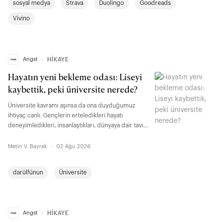
sosyal medya
Strava
Duolingo
Goodreads
Vivino
Angst
∙
HİKAYE
Hayatın yeni bekleme odası: Liseyi
kaybettik, peki üniversite nerede?
Üniversite kavramı aşınsa da ona duyduğumuz
ihtiyaç canlı. Gençlerin erteledikleri hayatı
deneyimledikleri, insanlaştıkları, dünyaya dair tavır
geliştirdikleri, beceri seti, düşünme biçimi,
formasyon edindikleri kurumsal anlamda kavramın
Metin V. Bayrak
·
02 Ağu 2026
altını dolduran üniversite olanaklıdır. İhtiyacımız,
yönümüz, kutup yıldızımız hâlâ özerk üniversitedir.
darülfünun
Üniversite
Angst
∙
HİKAYE