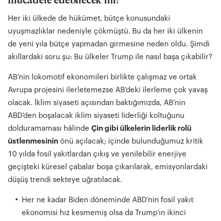
mücadele edebilecek mi?
Her iki ülkede de hükümet, bütçe konusundaki
uyuşmazlıklar nedeniyle çökmüştü. Bu da her iki ülkenin
de yeni yıla bütçe yapmadan girmesine neden oldu. Şimdi
akıllardaki soru şu: Bu ülkeler Trump ile nasıl başa çıkabilir?
AB’nin lokomotif ekonomileri birlikte çalışmaz ve ortak
Avrupa projesini ilerletemezse AB’deki ilerleme çok yavaş
olacak. İklim siyaseti açısından baktığımızda, AB’nin
ABD’den boşalacak iklim siyaseti liderliği koltuğunu
dolduramaması hâlinde
Çin gibi ülkelerin liderlik rolü
üstlenmesinin
önü açılacak; içinde bulunduğumuz kritik
10 yılda fosil yakıtlardan çıkış ve yenilebilir enerjiye
geçişteki küresel çabalar boşa çıkarılarak, emisyonlardaki
düşüş trendi sekteye uğratılacak.
Her ne kadar Biden döneminde ABD’nin fosil yakıt
ekonomisi hız kesmemiş olsa da Trump’ın ikinci