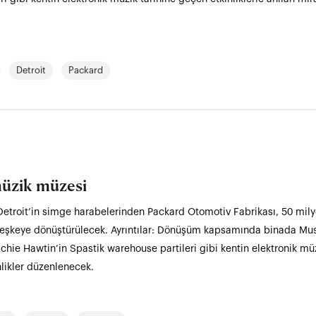
Detroit
Packard
müzik müzesi
Detroit’in simge harabelerinden Packard Otomotiv Fabrikası, 50 milyo
leşkeye dönüştürülecek. Ayrıntılar: Dönüşüm kapsamında binada Mus
ie Hawtin’in Spastik warehouse partileri gibi kentin elektronik müzi
nlikler düzenlenecek.