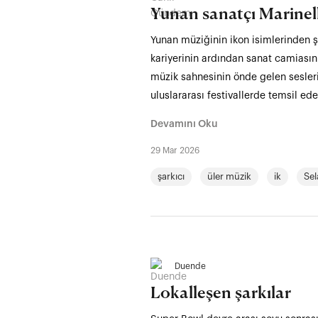
Yunan sanatçı Marinel
Yunan müziğinin ikon isimlerinden ş
kariyerinin ardından sanat camiasın
müzik sahnesinin önde gelen sesleri
uluslararası festivallerde temsil ede
Devamını Oku
29 Mar 2026
şarkıcı
üler müzik
ik
Sel
Duende
Lokalleşen şarkılar