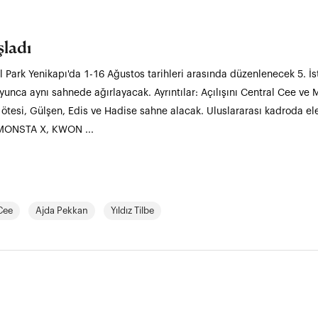
şladı
al Park Yenikapı'da 1-16 Ağustos tarihleri arasında düzenlenecek 5. İst
unca aynı sahnede ağırlayacak. Ayrıntılar: Açılışını Central Cee ve M
 ötesi, Gülşen, Edis ve Hadise sahne alacak. Uluslararası kadroda el
, MONSTA X, KWON ...
Cee
Ajda Pekkan
Yıldız Tilbe