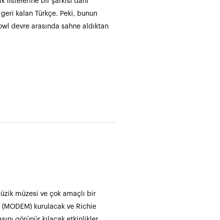
listelerine bir şarkısı dahi
, geri kalan Türkçe. Peki, bunun
owl devre arasında sahne aldıktan
müzik müzesi ve çok amaçlı bir
c (MODEM) kurulacak ve Richie
sını görünür kılacak etkinlikler