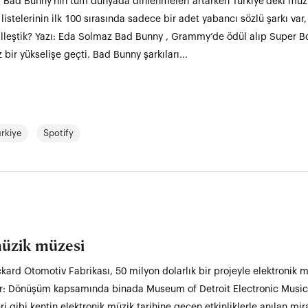
 Bad Bunny’nin tüm dünyada dinlenmeleri artarken Türkiye’deki müzik 
listelerinin ilk 100 sırasında sadece bir adet yabancı sözlü şarkı var
lleştik? Yazı: Eda Solmaz Bad Bunny , Grammy’de ödül alıp Super B
ir yükselişe geçti. Bad Bunny şarkıları...
ürkiye
Spotify
müzik müzesi
kard Otomotiv Fabrikası, 50 milyon dolarlık bir projeyle elektronik 
lar: Dönüşüm kapsamında binada Museum of Detroit Electronic Musi
 gibi kentin elektronik müzik tarihine geçen etkinliklerle anılan mira