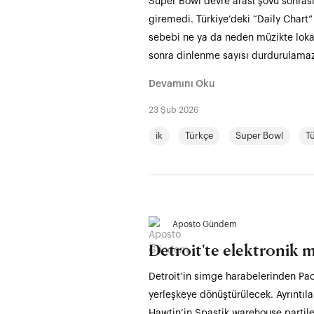
Super Bowl devre arası şovu sonrası
giremedi. Türkiye’deki “Daily Chart” 
sebebi ne ya da neden müzikte loka
sonra dinlenme sayısı durdurulamaz b
Devamını Oku
23 Şub 2026
ik
Türkçe
Super Bowl
T
Aposto Gündem
Detroit'te elektronik 
Detroit’in simge harabelerinden Pac
yerleşkeye dönüştürülecek. Ayrıntı
Hawtin’in Spastik warehouse partileri