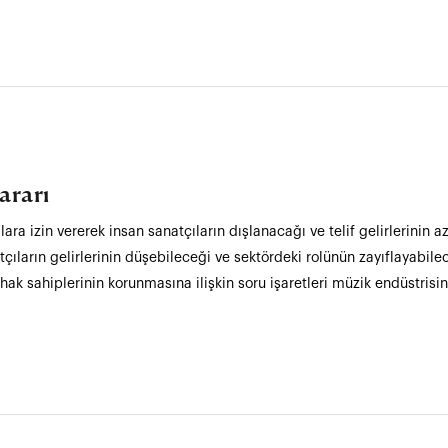
ararı
ara izin vererek insan sanatçıların dışlanacağı ve telif gelirlerinin 
atçıların gelirlerinin düşebileceği ve sektördeki rolünün zayıflayab
e hak sahiplerinin korunmasına ilişkin soru işaretleri müzik endüstrisi