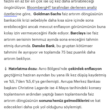
faizini en az bir en çok ise üç kez daha artırabileceği
öngörülüyor.
BloombergHT tarafından derlenen analiz
özetleri
ne göre,
Goldman Sachs
faiz artırım döngüsünün
bankacılık krizi sebebiyle daha kısa süre içinde sona
erebileceğini ancak mevcut enflasyon görünümünün buna
kolay izin vermeyeceğini ifade ediyor.
Barclays
ise faiz
artırım serisinin temmuz ayında sona ereceğini tahmin
etmiş durumda.
Danske Bank
, bu gruptan kötümser
tahmini ile ayrışıyor ve toplamda 75 baz puanlık daha
artırım bekliyor.
💉
Hatırlatma dozu:
Avro Bölgesi’nde
çekirdek enflasyon
geçtiğimiz haziran ayından bu yana ilk kez düşüş kaydetmiş
ve %5,7’den %5,6’ya gerilemişti. Avrupa Merkez Bankası
başkanı Christine Lagarde ise 4 Mayıs tarihindeki konsey
toplantısının ardından yaptığı basın toplantısında faiz
artırım döngüsünün
sonuna henüz gelmediklerini
ve kat
edecekleri daha çok yol olduğunu söylemişti.