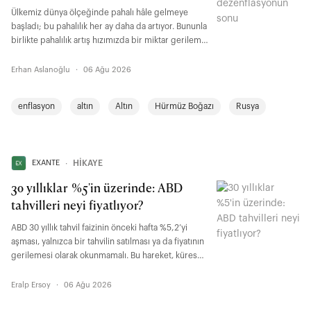
Ülkemiz dünya ölçeğinde pahalı hâle gelmeye
başladı; bu pahalılık her ay daha da artıyor. Bununla
birlikte pahalılık artış hızımızda bir miktar gerileme
var.
Erhan Aslanoğlu
·
06 Ağu 2026
enflasyon
altın
Altın
Hürmüz Boğazı
Rusya
EXANTE
∙
HİKAYE
30 yıllıklar %5'in üzerinde: ABD
tahvilleri neyi fiyatlıyor?
ABD 30 yıllık tahvil faizinin önceki hafta %5,2’yi
aşması, yalnızca bir tahvilin satılması ya da fiyatının
gerilemesi olarak okunmamalı. Bu hareket, küresel
finans sisteminde uzun vadeli risk algısının ciddi
şekilde yükseldiğine işaret ediyor. Başka bir
Eralp Ersoy
·
06 Ağu 2026
ifadeyle, yatırımcıların enflasyon, kamu borcu,