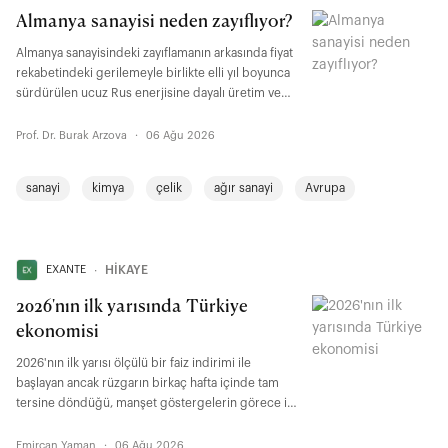
Almanya sanayisi neden zayıflıyor?
Almanya sanayisindeki zayıflamanın arkasında fiyat
rekabetindeki gerilemeyle birlikte elli yıl boyunca
sürdürülen ucuz Rus enerjisine dayalı üretim ve
ihracat modelinin bozulması da yer alıyor. “Wandel
durch Handel” yaklaşımı Rusya ve Çin’de beklenen
Prof. Dr. Burak Arzova
·
06 Ağu 2026
dönüşümü sağlamazken, Almanya’yı enerji ve
tedarik zincirlerinde ciddi bağımlılıklarla karşı
sanayi
kimya
çelik
ağır sanayi
Avrupa
karşıya bıraktı.
EXANTE
∙
HİKAYE
2026'nın ilk yarısında Türkiye
ekonomisi
2026'nın ilk yarısı ölçülü bir faiz indirimi ile
başlayan ancak rüzgarın birkaç hafta içinde tam
tersine döndüğü, manşet göstergelerin görece iyi
seyrettiği fakat bu seyrin bedelinin alt kırılımlarda
ortaya çıkmaya başladığı hareketli bir dönem oldu.
Emircan Yaman
·
06 Ağu 2026