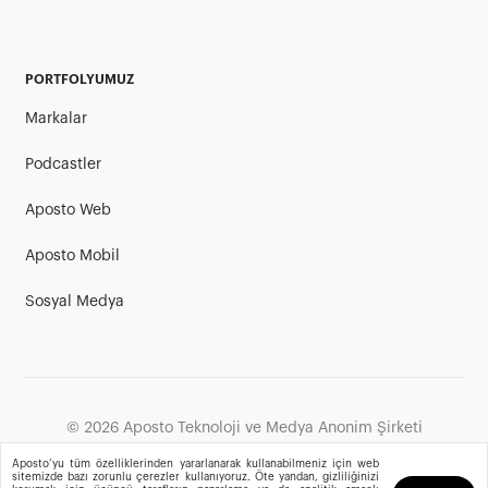
PORTFOLYUMUZ
Markalar
Podcastler
Aposto Web
Aposto Mobil
Sosyal Medya
©
2026
Aposto Teknoloji ve Medya Anonim Şirketi
Aposto’yu tüm özelliklerinden yararlanarak kullanabilmeniz için web
sitemizde bazı zorunlu çerezler kullanıyoruz. Öte yandan, gizliliğinizi