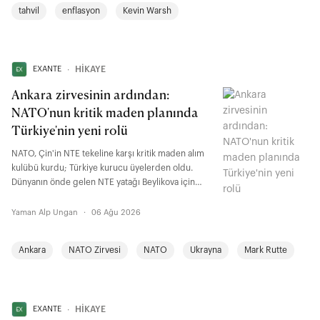
büyüme ve belirsizlik karşısında talep ettiği uzun
tahvil
enflasyon
Kevin Warsh
vadeli risk primi yeniden fiyatlanmış durumda.
EXANTE
∙
HİKAYE
Ankara zirvesinin ardından:
NATO'nun kritik maden planında
Türkiye'nin yeni rolü
NATO, Çin'in NTE tekeline karşı kritik maden alım
kulübü kurdu; Türkiye kurucu üyelerden oldu.
Dünyanın önde gelen NTE yatağı Beylikova için
fırsat kapısı açıldı. Bu kapıdan geçebilmek,
rezervimizi uluslararası standartta belgelemekten,
Yaman Alp Ungan
·
06 Ağu 2026
mühendis yetiştirmekten ve yatırımı finanse
etmekten geçiyor.
Ankara
NATO Zirvesi
NATO
Ukrayna
Mark Rutte
EXANTE
∙
HİKAYE