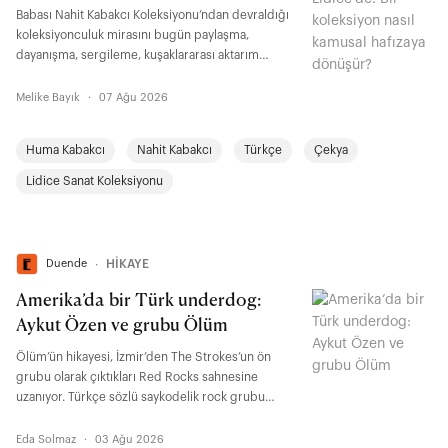
Babası Nahit Kabakcı Koleksiyonu’ndan devraldığı
koleksiyonculuk mirasını bugün paylaşma,
dayanışma, sergileme, kuşaklararası aktarım
üzerinden yeniden düşünen Huma Kabakcı ile bir
koleksiyonun kuşaklar boyunca geçirdiği
Melike Bayık
·
07 Ağu 2026
dönüşümü, koleksiyonerliğin kamusal
sorumluluğunu, Türkiye’den Orta Avrupa’ya uzanan
Huma Kabakcı
Nahit Kabakcı
Türkçe
Çekya
diyalog alanlarını ve Lidice ile kurulan işbirliğini
konuştuk.
Lidice Sanat Koleksiyonu
Duende
∙
HİKAYE
Amerika’da bir Türk underdog:
Aykut Özen ve grubu Ölüm
Ölüm’ün hikayesi, İzmir’den The Strokes’un ön
grubu olarak çıktıkları Red Rocks sahnesine
uzanıyor. Türkçe sözlü saykodelik rock grubu
Ölüm’ün arkasındaki isim olan Aykut Özen; Los
Angeles’taki hayatını, 70’lerin parlatılmamış çiğ
Eda Solmaz
·
03 Ağu 2026