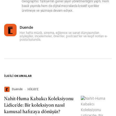
Geographic Türkiye’nin genel yayın yönetmenliğini yaptı. Hem
basılı yayında hem de dijital mecralarda kreatif içerikler
üretmeye ve yazmaya devam ediyor.
Duende
Her hafta müzik, sinema, eğlence ve sanat dünyasından
söyleşiler, incelemeler, öneriler, podcast’ler ve keşif notları e-
posta kutunda.
İLGİLİ OKUMALAR
Duende
∙
HİKAYE
Nahit-Huma Kabakcı Koleksiyonu
Lidice’de: Bir koleksiyon nasıl
kamusal hafızaya dönüşür?