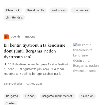
ruhunu ve ABD müzik sahnesinde ses getiren
kırılma anlarını anlatıyor.
Glam rock
Daniel Padilla
Red Rocks
The Beatles
Jimi Hendrix
Duende
∙
HİKAYE
Bir kentin tiyatronun ta kendisine
dönüşümü: Bergama, neden
tiyatrosun sen?
İlki 2018’de düzenlenen Bergama Tiyatro Festivali
bu sene 7-8-9 Ağustos’ta yapılacak. Peki kendi
kaderine terk edilmiş bir Ege kasabası nasıl
tiyatroya, kolektif emeğe, yeni ihtimallere ve
yerelden yükselen umudun ta kendisine dönüştü?
Bahar Çuhadar
·
03 Ağu 2026
Bergama
Odeon
Bergama Kültür Merkezi
Asklepion
Tiyatro