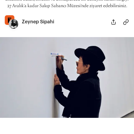
27 Aralık’a kadar Sakıp Sabancı Müzesi’nde ziyaret edebilirsiniz.
Zeynep Sipahi