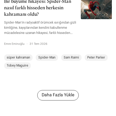
Bir büyüme hikayesi: Spider-Man
nasıl farklı hisseden herkesin
kahramanı oldu?
Spider-Man’in radyoaktif örümcek ısırığından gizli
kimliğine, kayıplarından kendini kabullenme
mücadelesine uzanan hikayesi, farklı hisseden
herkesin kendisinden bir şeyler bulabileceği bir
büyüme anlatısı aynı zamanda. "Brand New Day"
Emre Eminoğlu
·
31 Tem 2026
ise Peter Parker’ın yetişkinlikte de değişmeye,
bedel ödemeye ve şu soruyla yüzleşmeye devam
süper kahraman
Spider-Man
Sam Raimi
Peter Parker
ettiğini gösteriyor: İnsanlar gerçek benliğiyle
tanışsalar onu yine de severler miydi?
Tobey Maguire
Daha Fazla Yükle