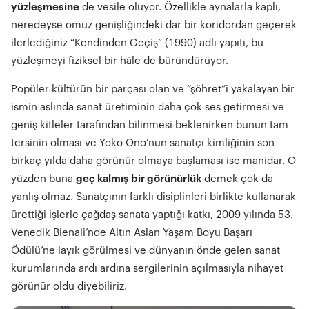
yüzleşmesine
de vesile oluyor. Özellikle aynalarla kaplı,
neredeyse omuz genişliğindeki dar bir koridordan geçerek
ilerlediğiniz “Kendinden Geçiş” (1990) adlı yapıtı, bu
yüzleşmeyi fiziksel bir hâle de büründürüyor.
Popüler kültürün bir parçası olan ve “şöhret”i yakalayan bir
ismin aslında sanat üretiminin daha çok ses getirmesi ve
geniş kitleler tarafından bilinmesi beklenirken bunun tam
tersinin olması ve Yoko Ono’nun sanatçı kimliğinin son
birkaç yılda daha görünür olmaya başlaması ise manidar. O
yüzden buna
geç kalmış bir görünürlük
demek çok da
yanlış olmaz. Sanatçının farklı disiplinleri birlikte kullanarak
ürettiği işlerle çağdaş sanata yaptığı katkı, 2009 yılında 53.
Venedik Bienali’nde Altın Aslan Yaşam Boyu Başarı
Ödülü’ne layık görülmesi ve dünyanın önde gelen sanat
kurumlarında ardı ardına sergilerinin açılmasıyla nihayet
görünür oldu diyebiliriz.