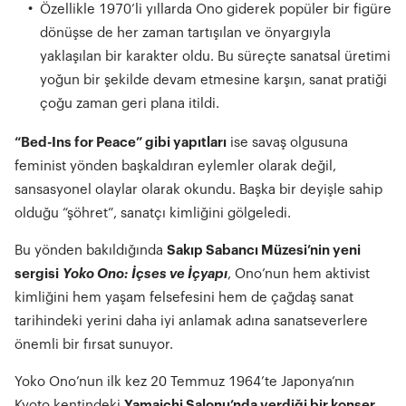
Özellikle 1970’li yıllarda Ono giderek popüler bir figüre
dönüşse de her zaman tartışılan ve önyargıyla
yaklaşılan bir karakter oldu. Bu süreçte sanatsal üretimi
yoğun bir şekilde devam etmesine karşın, sanat pratiği
çoğu zaman geri plana itildi.
“Bed-Ins for Peace” gibi yapıtları
ise savaş olgusuna
feminist yönden başkaldıran eylemler olarak değil,
sansasyonel olaylar olarak okundu. Başka bir deyişle sahip
olduğu “şöhret”, sanatçı kimliğini gölgeledi.
Bu yönden bakıldığında
Sakıp Sabancı Müzesi’nin yeni
sergisi
Yoko Ono: İçses ve İçyapı
, Ono’nun hem aktivist
kimliğini hem yaşam felsefesini hem de çağdaş sanat
tarihindeki yerini daha iyi anlamak adına sanatseverlere
önemli bir fırsat sunuyor.
Yoko Ono’nun ilk kez 20 Temmuz 1964’te Japonya’nın
Kyoto kentindeki
Yamaichi Salonu’nda verdiği bir konser