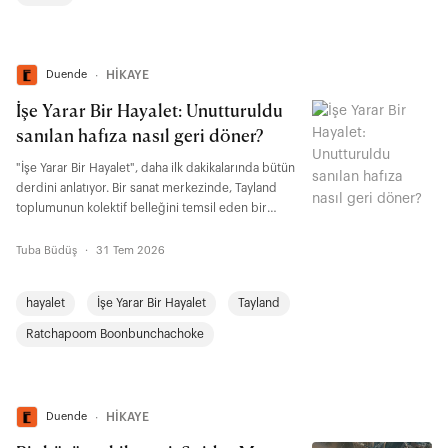
Duende
∙
HİKAYE
İşe Yarar Bir Hayalet: Unutturuldu
sanılan hafıza nasıl geri döner?
"İşe Yarar Bir Hayalet", daha ilk dakikalarında bütün
derdini anlatıyor. Bir sanat merkezinde, Tayland
toplumunun kolektif belleğini temsil eden bir
rölyefin yapımını izliyoruz. Keşiş, asker, işçi, köylü,
öğrenci, atlet, çocuk, keçi... Bir toplumun hafızasını
Tuba Büdüş
·
31 Tem 2026
oluşturan figürler tek bir yüzeyde buluşuyor. "İşe
Yarar Bir Hayalet"te kabul görmenin ölçüsü kim
hayalet
İşe Yarar Bir Hayalet
Tayland
olduğunuz değil, kimin işine yaradığınız. Filmin
adındaki ironi de tam burada yatıyor.
Ratchapoom Boonbunchachoke
Duende
∙
HİKAYE