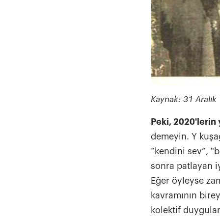
Kaynak: 31 Aralık
Peki, 2020'lerin 
demeyin. Y kuşağı
“kendini sev”, "
sonra patlayan 
Eğer öyleyse za
kavramının bireys
kolektif duygular