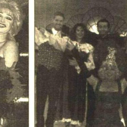
dostu bir çözüm olabileceğini gösteriyor. Testleri süren otonom araçların yaygın
kullanımları için biraz daha beklememiz gerekse de enerji verimlil
konforu ve daha az karbon emisyonu gibi akıllı şehir - akıllı ulaşı
hizmet eden hibrit otomobiller, bugün gündelik hayatlarımızı d
başlıyor. %20 ila %30 oranında daha az yakıt tüketimi sağladığı bi
performanstan ödün vermeyen, ideal verimliliği ve performansı b
hibrit motor seçeneklerini ürün yelpazesinin tamamında sunan Land Rover, bu
dönüşümün bayrak taşıyıcılarından biri olarak konumlanıyor. Lan
Türkiye’de de Range Rover, Range Rover Sport, Range Rover Evoque ve Discovery
port modellerinin Plug-In Hybrid versiyonunu satışa sunuyor. Konvansiyonel
motoru ve elektrik motorunu içeren, dışarıdan ya da frenlemeyle ş
HEV modellere kıyasla daha fazla menzil vadeden PHEV modeller;
kullanımı esnasında düşük oranda zararlı gaz salarak aracın karbon
düşürüyor. Daha yaşanabilir şehirler inşa etmenin yolu; ulaşımda ve diğer tüm
başlıklarda akıllı çözümler geliştiren, yeniliklere öncü olan markal
daha da kısalıyor.