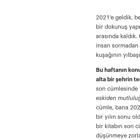
2021’e geldik, b
bir dokunuş yapma
arasında kaldık.
insan sormadan e
kuşağının yılbaş
m
Bu haftanın konu
alta bir şehrin 
son cümlesinde 
s
eskiden mutlulu
cümle, bana 2020
bir yılın sonu o
bir kitabın son 
düşünmeye zorlark