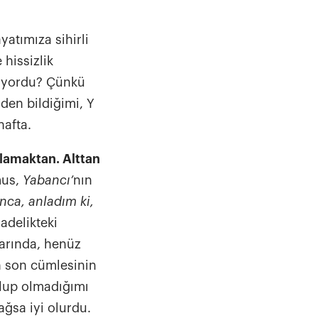
eri, şehir
yatımıza sihirli
re birçok başlığı
 hissizlik
emelde seyahat
liyordu? Çünkü
lerinin verimli
den bildiğimi, Y
tılması ve enerji
mikro
hafta.
ü şirketler de bu
rlamaktan. Alttan
lendireceğimiz
mus,
Yabancı’
nın
nca, anladım ki,
sadelikteki
larında, henüz
hat deneyimini
n son cümlesinin
kla yeni enerji
olup olmadığımı
ağsa iyi olurdu.
r. Ayrıca araçtan