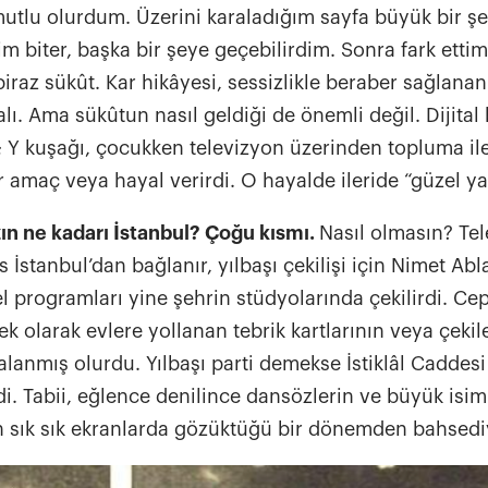
araca (vehicle to vehicle) ve araçtan merkeze (vehicle to grid) ba
tlu olurdum. Üzerini karaladığım sayfa büyük bir şe
sunan otonom araçlar trafik verimsizliğinin, sürücü kaynaklı riskle
m biter, başka bir şeye geçebilirdim. Sonra fark ettim
rol oynamayı hedefliyor. Otonom sürüşün, araçla seyahatin yaşlı y
biraz sükût. Kar hikâyesi, sessizlikle beraber sağlanan
gibi dezavantajlı gruplar için de demokratikleşmesine yardımcı o
ı. Ama sükûtun nasıl geldiği de önemli değil. Dijital 
Örneğin Birleşik Krallık merkezli Land Rover , sıfır emisyonu hedeflediği gelecek
izyonu The Destination Zero kapsamında bağlantılı ulaşım teknolojilerinin ve
n; Y kuşağı, çocukken televizyon üzerinden topluma ile
otonom araçların test edilmesi için özel bir akıllı şehir istasyonu yaratıyor.
bir amaç veya hayal verirdi. O hayalde ileride “güzel 
İrlanda'daki Future Mobility Campus ile iş birliğine giden Land Rove
şu cümlelerle değerlendiriyor: "Otonom, bağlantılı, elektrikli tekno
zın ne kadarı İstanbul? Çoğu kısmı.
Nasıl olmasın? Te
bir konumda denemek için bize gerçek dünya tesisi sağlıyor. Üst 
İstanbul’dan bağlanır, yılbaşı çekilişi için Nimet Abla’
şirketleriyle işbirliği yapmak, gelecekteki sistemlerimizi daha veri
l programları yine şehrin stüdyolarında çekilirdi. Cep
geliştirmemizi sağlayacaktır." Mikro mobilite, hibrit ve elektrikli araçlar Elektronik
scooter'ların, bisikletlerin ya da elektrikli bisikletlerin hayatımıza 
ek olarak evlere yollanan tebrik kartlarının veya çeki
duyarlı hâle geldiğimiz mikro mobilite, şehir paydaşlarının kısa m
alanmış olurdu. Yılbaşı parti demekse İstiklâl Caddesi
başlarına ve güvenli bir biçimde kat etmelerine olanak tanıyor. B
di. Tabii, eğlence denilince dansözlerin ve büyük isim
vatandaşlar, toplu taşıma ya da konvansiyonel bireysel araçlarını
n sık sık ekranlarda gözüktüğü bir dönemden bahsed
trafik yoğunluğunun azalmasına ve toplu taşımada verilen hizmeti
artmasına katkıda bulunmuş oluyor. Pandemi döneminin getirdiği 
mikro mobilitenin geleceğin şehirlerinde güvenli, bireysel, hızlı, s