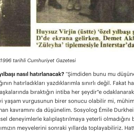
 1996 tarihli Cumhuriyet Gazetesi
yılbaşı nasıl hatırlanacak?
“Şimdiden bunu mu düşün
nın hatırladıkları yazdıklarımla sınırlı değil. Fakat ha
başkalarında bıraktığın intiba her şeydir"e odaklanara
iyi yaşam vurgusunun birer sonucu olabilir mi, mühi
man kavramını da düşünelim. Sosyolog Émile Durkhe
el deneyimlerle kalıplaştırılmaya yeterli olmadığını be
ımızın meyvelerini sonraki yıllarda toplayabiliriz. Hat