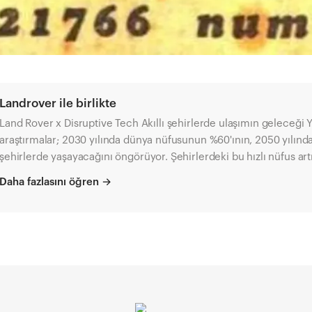
Landrover ile birlikte
Land Rover x Disruptive Tech Akıllı şehirlerde ulaşımın geleceği Yapılan
araştırmalar; 2030 yılında dünya nüfusunun %60'ının, 2050 yılında
şehirlerde yaşayacağını öngörüyor. Şehirlerdeki bu hızlı nüfus artı
tükenmesine, altyapı yetersizliklerinin oluşmasına, şehirleşmen
Daha fazlasını öğren
→
sebep olması bekleniyor. Bu durumda şehir paydaşlarının tamamın
şartlarında yaşamasını mümkün kılmanın yolu, şehirleri teknolojinin olanaklarıyla
"akıllı" hâle getirmekten geçiyor. "Akıllı şehir" kavramının ortaya çıkışı, böyle bir
nedenselliğe dayanıyor. Peki, akıllı şehirler nasıl tanımlanıyor? Tanım, uygulama
alanları, örnek uygulamalar Gelecekte standardizasyon ve iyi uygulamalar
yaratabilmek için güçlü bir temel oluşturmaya yardımcı olmayı 
kapsamda akıllı şehir terim ve tanımlarının standart tanımlarını s
akıllı şehirleri "ekosistem varlıklarına sürdürülebilir ve kapsayıcı 