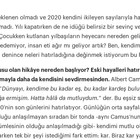
ve uygulama alanları, hikâyenin sonunda şehirlerin herkes için daha yaşanabilir ve
erişilebilir yaşam alanları olmasını mümkün kılıyor. Akıllı ulaşım Bugün büyük
şehirlerin en büyük mücadele alanlarından biri olan ulaşım sisteml
eklenen olmadı ve 2020 kendini ikileyen sayılarıyla ha
paydaşlarının psikolojik ve fiziksel sağlığından çevresel problemle
dı. Yılı kapatırken de ne idüğü belirsiz bir sevinç ve
etkilediği için akıllı şehirler başlığı içinde önemli yer tutuyor. T
 Çocukken kutlanan yılbaşıların heyecanı nereden ge
sürelerinin azaltılması, trafik güvenliğinin artırılması, yol kapasite
demiyor, insan eti ağır mı geliyor artık? Ben, kendim
kullanımı, paydaş hareketliliğinin artırılması, çevresel zararın azal
verimliliği gibi amaçlara hizmet eden akıllı ulaşım çözümleri arasında 
ı denince neleri hatırladığına değinmek istiyorum bu 
obilite, karbon salımı yapmayan ulaşım araçları ya da sürücüsüz ulaşım gibi
başlıklar öne çıkıyor. Geleceğin ulaşımı için düşünen dünyaca ünl
su olan hikâye nereden başlıyor? Eski hayalleri hatı
konudaki çalışmalarını hızlandırıyor. Aşağıdaki başlıklarda örnek
temayla daha da kendisini sevdirmesinden.
Albert Ca
Land Rover uygulamaları, bu konulardaki öncüler arasında yer alıyor. Otonom
“
Dünyayı, kendime bu kadar eş, bu kadar kardeş bulu
ürüş Hareketlilik anlayışımızı ve ulaşım kavramına bakışımızı değiştirecek
ğa ermişim. Hatta hâlâ da mutluydum.
” der. Bu eşsiz 
uygulama ve teknolojiler arasında şüphesiz, en başta otonom araçlar geliyor. Veri
olanaklarıyla kullanıcı özelinde daha konforlu bir deneyim vadeden otonom, yani
’nin son günlerini hatırlatıyor. Günlüğün orta sayfa
sürücüsüz araçlar kullanıcıların sunduğu verileri kullanarak seya
lduğu anlaşılmayan sıradan bir tonda -aynı Camus’nu
gerçek zamanlı olarak iyileştirebilme potansiyeli taşıyor. Çoğunlu
cümlesinin olduğu anlaşılmadığı gibi- kendimi mutlu 
modellerini tercih eden ve tam elektrikli çalışması öngörülen otonom araçlar, bu
en tek bir şeyi istediğimi fark ettim: kar. Biraz kar y
yönleriyle çevresel zararı en aza indirme yönüyle de fark yaratıyo