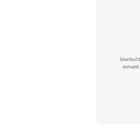
İstanbul'
t
tematik