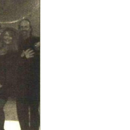
iği, sürüş
m amaçlarına
önüştürmeye
linen, yüksek
ir araya getiren
d Rover,
arj edilebilen,
 elektrik motoru
 ayak izini
arın çabalarıyla