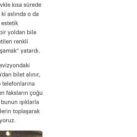
ğlantı olanağı
vkle kısa sürede
rin azaltılmasında
 ki aslında o da
a da engelliler
 estetik
lması bekleniyor.
bir yoldan bile
tilen renkli
yaşamak” yatardı.
r, bu iş birliğini
lojimizi stratejik
levizyondaki
düzey yazılım
dan bilet alınır,
mli bir şekilde
 telefonlarına
girişiyle daha çok
len faksların çoğu
esafeleri tek
 bunun ışıklarla
u sayede
lerin toplaşarak
 kullanmayarak
iyoruz.
n kalitesinin
kısıtlamalar;
ağlıklı ve çevre