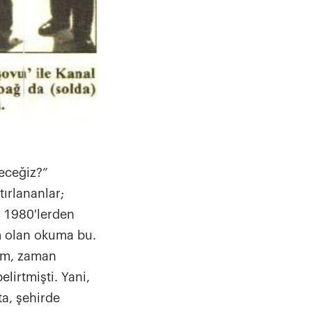
eceğiz?”
tırlananlar;
k 1980'lerden
m olan okuma bu.
im, zaman
lirtmişti. Yani,
ta, şehirde