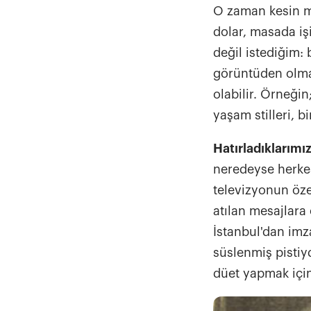
O zaman kesin mu
dolar, masada işi
değil istediğim: 
görüntüden olmal
v
olabilir. Örneği
yaşam stilleri, 
Hatırladıklarımı
neredeyse herkes 
televizyonun öze
atılan mesajlara 
İstanbul'dan imz
süslenmiş pistiy
düet yapmak içi