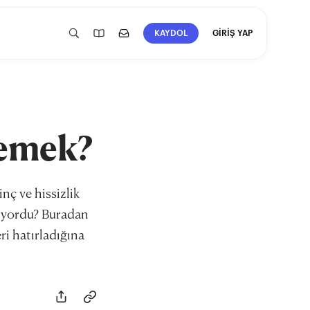
GİRİŞ YAP
KAYDOL
demek?
inç ve hissizlik
liyordu? Buradan
ri hatırladığına