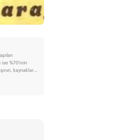
 ise %70'inin
şının, kaynakların
in yoğunlaşmasına
ın eşit refah
amaçlayan ve bu
ağlayan PAS 180,
bir gelecek