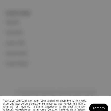
PORTFOLYUMUZ
Markalar
Podcastler
Aposto Web
Aposto Mobil
Sosyal Medya
©
2026
Aposto Teknoloji ve Medya Anonim Şirketi
Aposto’yu tüm özelliklerinden yararlanarak kullanabilmeniz için web
sitemizde bazı zorunlu çerezler kullanıyoruz. Öte yandan, gizliliğinizi
korumak için üçüncü tarafların pazarlama ya da analitik amaçlı
Tamam
kullandığı çerezlere yer vermiyoruz. Çerezler hakkında daha fazlasını