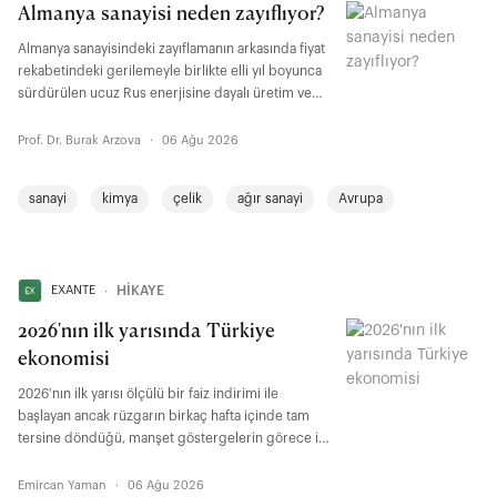
Almanya sanayisi neden zayıflıyor?
Almanya sanayisindeki zayıflamanın arkasında fiyat
rekabetindeki gerilemeyle birlikte elli yıl boyunca
sürdürülen ucuz Rus enerjisine dayalı üretim ve
ihracat modelinin bozulması da yer alıyor. “Wandel
durch Handel” yaklaşımı Rusya ve Çin’de beklenen
Prof. Dr. Burak Arzova
·
06 Ağu 2026
dönüşümü sağlamazken, Almanya’yı enerji ve
tedarik zincirlerinde ciddi bağımlılıklarla karşı
sanayi
kimya
çelik
ağır sanayi
Avrupa
karşıya bıraktı.
EXANTE
∙
HİKAYE
2026'nın ilk yarısında Türkiye
ekonomisi
2026'nın ilk yarısı ölçülü bir faiz indirimi ile
başlayan ancak rüzgarın birkaç hafta içinde tam
tersine döndüğü, manşet göstergelerin görece iyi
seyrettiği fakat bu seyrin bedelinin alt kırılımlarda
ortaya çıkmaya başladığı hareketli bir dönem oldu.
Emircan Yaman
·
06 Ağu 2026