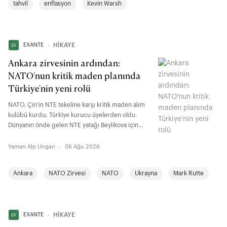
tahvil
enflasyon
Kevin Warsh
vadeli risk primi yeniden fiyatlanmış durumda.
EXANTE
∙
HİKAYE
Ankara zirvesinin ardından:
NATO'nun kritik maden planında
Türkiye'nin yeni rolü
NATO, Çin'in NTE tekeline karşı kritik maden alım
kulübü kurdu; Türkiye kurucu üyelerden oldu.
Dünyanın önde gelen NTE yatağı Beylikova için
fırsat kapısı açıldı. Bu kapıdan geçebilmek,
rezervimizi uluslararası standartta belgelemekten,
Yaman Alp Ungan
·
06 Ağu 2026
mühendis yetiştirmekten ve yatırımı finanse
etmekten geçiyor.
Ankara
NATO Zirvesi
NATO
Ukrayna
Mark Rutte
EXANTE
∙
HİKAYE