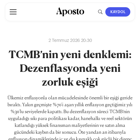
KAYDOL
2 Temmuz 2026 20:30
TCMB’nin yeni denklemi:
Dezenflasyonda yeni
zorluk eşiği
Ülkemiz enflasyonla olan mücadelesinde önemli bir eşiği geride
bıraktı. Yakın geçmişte %70'i aşan yıllık enflasyon geçtiğimiz yılı
%30'lu seviyelerde kapattı. Bu dezenflasyon süreci TCMB’nin
uyguladığı sıkı para politikası kadar, hanehalkı ve reel sektörün
katlandığı yüksek finansman maliyetlerinin ve satın alma
gücündeki kaybın da bir sonucu. Öte yandan an itibarıyla
enflasyon dinamiklerinde iç ve dış kaynaklı çok güçlü bir direnç