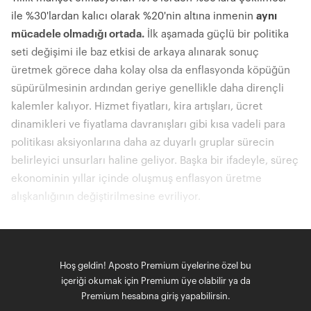
ile %30'lardan kalıcı olarak %20'nin altına inmenin
aynı
mücadele olmadığı ortada.
İlk aşamada güçlü bir politika
seti değişimi ile baz etkisi de arkaya alınarak sonuç
üretmek görece daha kolay olsa da enflasyonda köpüğün
süpürülmesinin ardından geriye genellikle daha dirençli
kalemler kalıyor. Hizmet fiyatları, kira artışları, ücret
dinamikleri ve fiyatlama davranışları gibi kısa vadeli para
politikası aksiyonlarına daha az duyarlı gruplar sürecin
belirleyici unsurları haline geliyor. Başka bir ifadeyle, süreç
ekonominin yıllar içinde oluşmuş enflasyon üretme
alışkanlığının değiştirilmesine evriliyor.
Hoş geldin! Aposto Premium üyelerine özel bu
içeriği okumak için Premium üye olabilir ya da
Premium hesabına giriş yapabilirsin.