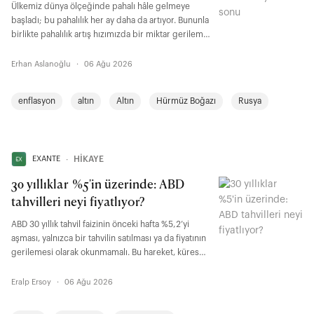
Ülkemiz dünya ölçeğinde pahalı hâle gelmeye
başladı; bu pahalılık her ay daha da artıyor. Bununla
birlikte pahalılık artış hızımızda bir miktar gerileme
var.
Erhan Aslanoğlu
·
06 Ağu 2026
enflasyon
altın
Altın
Hürmüz Boğazı
Rusya
EXANTE
∙
HİKAYE
30 yıllıklar %5'in üzerinde: ABD
tahvilleri neyi fiyatlıyor?
ABD 30 yıllık tahvil faizinin önceki hafta %5,2’yi
aşması, yalnızca bir tahvilin satılması ya da fiyatının
gerilemesi olarak okunmamalı. Bu hareket, küresel
finans sisteminde uzun vadeli risk algısının ciddi
şekilde yükseldiğine işaret ediyor. Başka bir
Eralp Ersoy
·
06 Ağu 2026
ifadeyle, yatırımcıların enflasyon, kamu borcu,
büyüme ve belirsizlik karşısında talep ettiği uzun