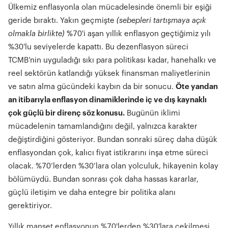
Ülkemiz enflasyonla olan mücadelesinde önemli bir eşiği
geride bıraktı. Yakın geçmişte
(sebepleri tartışmaya açık
olmakla birlikte)
%70'i aşan yıllık enflasyon geçtiğimiz yılı
%30'lu seviyelerde kapattı. Bu dezenflasyon süreci
TCMB’nin uyguladığı sıkı para politikası kadar, hanehalkı ve
reel sektörün katlandığı yüksek finansman maliyetlerinin
ve satın alma gücündeki kaybın da bir sonucu.
Öte yandan
an itibarıyla enflasyon dinamiklerinde iç ve dış kaynaklı
çok güçlü bir direnç söz konusu.
Bugünün iklimi
mücadelenin tamamlandığını değil, yalnızca karakter
değiştirdiğini gösteriyor. Bundan sonraki süreç daha düşük
enflasyondan çok, kalıcı fiyat istikrarını inşa etme süreci
olacak. %70’lerden %30’lara olan yolculuk, hikayenin kolay
bölümüydü. Bundan sonrası çok daha hassas kararlar,
güçlü iletişim ve daha entegre bir politika alanı
gerektiriyor.
Yıllık manşet enflasyonun %70'lerden %30'lara çekilmesi