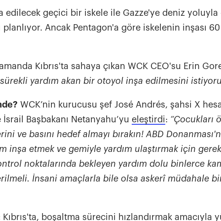
 edilecek geçici bir iskele ile Gazze'ye deniz yoluyl
 planlıyor. Ancak Pentagon'a göre iskelenin inşası 6
zamanda Kıbrıs'ta sahaya çıkan WCK CEO'su Erin Gor
sürekli yardım akan bir otoyol inşa edilmesini istiyo
önde?
WCK’nin kurucusu şef José Andrés, şahsi X he
e İsrail Başbakanı Netanyahu’yu
eleştirdi
:
“Çocukları ö
rini ve basını hedef almayı bırakın!
ABD Donanması'nın
tım inşa etmek ve gemiyle yardım ulaştırmak için gere
Kontrol noktalarında bekleyen yardım dolu binlerce ka
erilmeli. İnsani amaçlarla bile olsa askerî müdahale b
:
Kıbrıs'ta, boşaltma sürecini hızlandırmak amacıyla y