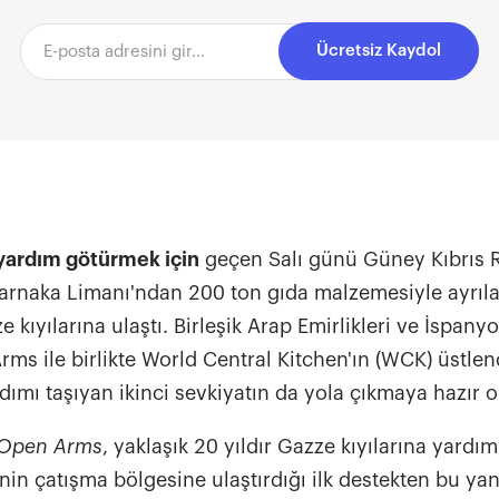
Ücretsiz Kaydol
 yardım götürmek için
geçen Salı günü Güney Kıbrıs
Larnaka Limanı'ndan 200 ton gıda malzemesiyle ayrıl
e kıyılarına ulaştı. Birleşik Arap Emirlikleri ve İspany
ms ile birlikte World Central Kitchen'ın (WCK) üstle
ımı taşıyan ikinci sevkiyatın da yola çıkmaya hazır ol
Open Arms
, yaklaşık 20 yıldır Gazze kıyılarına yardım 
in çatışma bölgesine ulaştırdığı ilk destekten bu ya