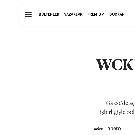
BÜLTENLER
YAZARLAR
PREMIUM
DÜKKAN
WCK'n
Gazze'de aç
işbirliğiyle bö
apéro