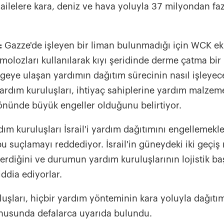
i ailelere kara, deniz ve hava yoluyla 37 milyondan fa
i:
Gazze'de işleyen bir liman bulunmadığı için WCK ek
 molozları kullanılarak kıyı şeridinde derme çatma bir 
lgeye ulaşan yardımın dağıtım sürecinin nasıl işleyece
yardım kuruluşları, ihtiyaç sahiplerine yardım malzem
 önünde büyük engeller olduğunu belirtiyor.
dım kuruluşları İsrail'i yardım dağıtımını engellemekl
er bu suçlamayı reddediyor. İsrail'in güneydeki iki geçi
verdiğini ve durumun yardım kuruluşlarının lojistik ba
ddia ediyorlar.
uşları, hiçbir yardım yönteminin kara yoluyla dağıtım
nusunda defalarca uyarıda bulundu.