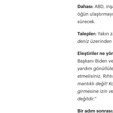
Dahası:
ABD, inşa
öğün ulaştırmayı
sürecek.
Talepler:
Yakın 
deniz üzerinden 
Eleştiriler ne y
Başkanı Biden v
yardım gönüllüle
etmelisiniz. Rıh
mantıklı değil! 
girmesine izin v
değildir.”
Bir adım sonrası