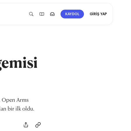
GİRİŞ YAP
KAYDOL
gemisi
ın Open Arms
an bir ilk oldu.