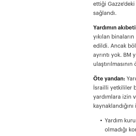
ettiği Gazze'dek
sağlandı.
Yardımın akıbet
yıkılan binaların
edildi. Ancak bö
ayrıntı yok. BM 
ulaştırılmasının
Öte yandan:
Yar
İsrailli yetkilil
yardımlara izin 
kaynaklandığını i
Yardım kurul
olmadığı ko