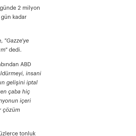
a günde 2 milyon
0 gün kadar
e,
"Gazze'ye
rum"
dedi.
sabından ABD
ldürmeyi, insani
 gelişini iptal
ken çaba hiç
myonun içeri
ir çözüm
üzlerce tonluk