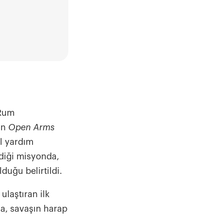
 Rum
an
Open Arms
ol yardım
ndiği misyonda,
duğu belirtildi.
ulaştıran ilk
na, savaşın harap