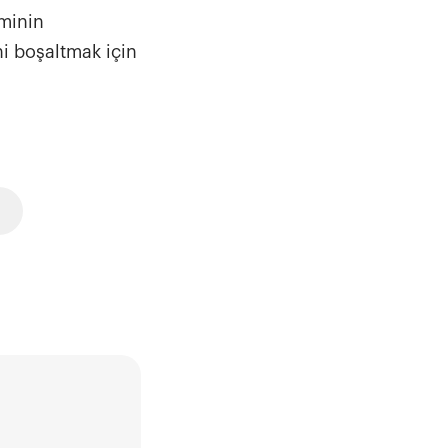
eminin
ni boşaltmak için
ş