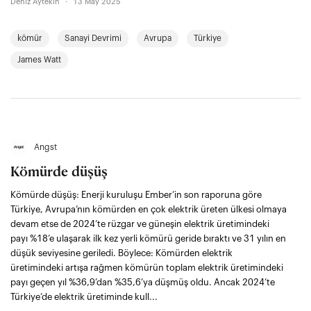
cinayetlerinden popülasyon kayıplarına uzanan
Deniz Aytekin
·
13 May 2025
kapkara bir iz bıraktı. Avrupa’nın “keşfettiği” kömür,
farklı coğrafyalardan sayısız canlının hayatını
kömür
Sanayi Devrimi
Avrupa
Türkiye
mahvetti. Türkiye de inatla bu “kara sevda”nın
peşinden giden coğrafyalardan. Soma faciasının
James Watt
11. yılında kömürün trajediler ve direnişlerle yazılan
tarihini hatırlıyoruz.
Angst
Kömürde düşüş
Kömürde düşüş: Enerji kuruluşu Ember’in son raporuna göre
Türkiye, Avrupa’nın kömürden en çok elektrik üreten ülkesi olmaya
devam etse de 2024’te rüzgar ve güneşin elektrik üretimindeki
payı %18’e ulaşarak ilk kez yerli kömürü geride bıraktı ve 31 yılın en
düşük seviyesine geriledi. Böylece: Kömürden elektrik
üretimindeki artışa rağmen kömürün toplam elektrik üretimindeki
payı geçen yıl %36,9’dan %35,6’ya düşmüş oldu. Ancak 2024’te
Türkiye’de elektrik üretiminde kull...