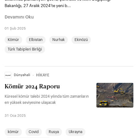
Bakanlığı, 27 Aralık 2024’te yeni b...
Devamını Oku
01 Şub 2025
Kömür
Elbistan
Nurhak
Ekinözü
Türk Tabipleri Birliği
Dünyahali
∙
HİKAYE
Kömür 2024 Raporu
Küresel kömür talebi 2024 yılında tüm zamanların
en yüksek seviyesine ulaşacak
31 Oca 2025
kömür
Covid
Rusya
Ukrayna