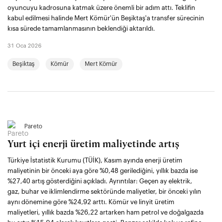
oyuncuyu kadrosuna katmak üzere önemli bir adım attı. Teklifin
kabul edilmesi halinde Mert Kömür'ün Beşiktaş'a transfer sürecinin
kısa sürede tamamlanmasının beklendiği aktarıldı.
31 Oca 2026
Beşiktaş
Kömür
Mert Kömür
Pareto
Yurt içi enerji üretim maliyetinde artış
Türkiye İstatistik Kurumu (TÜİK), Kasım ayında enerji üretim
maliyetinin bir önceki aya göre %0,48 gerilediğini, yıllık bazda ise
%27,40 artış gösterdiğini açıkladı. Ayrıntılar: Geçen ay elektrik,
gaz, buhar ve iklimlendirme sektöründe maliyetler, bir önceki yılın
aynı dönemine göre %24,92 arttı. Kömür ve linyit üretim
maliyetleri, yıllık bazda %26,22 artarken ham petrol ve doğalgazda