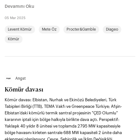
Devamını Oku
05 Mar 2025
Levent Kömür
Mete Öz
Procter&Gamble
Diageo
Kömür
Angst
Kömür davası
Kömür davası: Elbistan, Nurhak ve Ekinözü Belediyeleri, Türk
Tabipleri Birliği (TTB), TEMA Vakfı ve Greenpeace Türkiye; Afşin-
Elbistan’daki kömürlü termik santral projesinin "ÇED Olumlu"
kararının iptali için bölge halkıyla birlikte dava açtı. Perspektif:
Yaklaşık 40 yıldır 8 ünitesi ve toplamda 2795 MW kapasitesiyle
bölge havasını kirleten santrale 688 MW kapasiteli 2 ünite daha
eklenmesi planlanıyor. Çevre, Şehircilik ve İklim Değişikliği