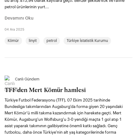
bu artış %15,94 olarak kayıtlara geçti. Benzer şekilde kok ve rafine
petrol ürünlerinin yurt...
Devamını Oku
04 Ara 2025
Kömür
linyit
petrol
Türkiye İstatistik Kurumu
Canlı Gündem
TFF'den Mert Kömür hamlesi
Türkiye Futbol Federasyonu (TFF), 07 Ekim 2025 tarihinde
Bundesliga takımlarından Augsburg'da forma giyen 20 yaşındaki
Mert Kömür'ü milli takıma kazandırmak için harekete geçti. Mert
Kömür, Augsburg'un Wolfsburg'u 3-0 yendiği maçta 1 gol atıp 1
asist yaparak takımının galibiyetine önemli katkı sağladı. Genç
futbolcu, daha önce Türkiye'nin alt yaş kategorilerinde forma