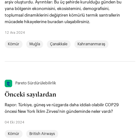
arşiv oluşturdu. Ayrıntılar: Bu üç şehirde kurulduğu günden bu
yana bölgenin ekonomisini, ekosistemini, demografisini,
toplumsal dinamiklerini değiştiren kömürlü termik santrallerin
mücadele hikayelerine buradan ulaşabilirsiniz.
12 Ara 2024
Kömür
Muğla
Çanakkale
Kahramanmaraş
Pareto Sürdürülebilirlik
Önceki sayılardan
Rapor: Türkiye, güneş ve rüzgarda daha iddialı olabilir COP29
öncesi New York İklim Zirvesi'nin gündeminde neler vardı?
04 Eki 2024
Kömür
British Airways