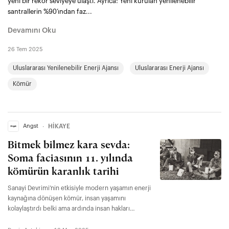
yeni bir rekor seviyeye ulaştı. Ayrıca: Yeni kurulan yenilenebilir
santrallerin %90’ından faz...
Devamını Oku
26 Tem 2025
Uluslararası Yenilenebilir Enerji Ajansı
Uluslararası Enerji Ajansı
Kömür
Angst
∙
HİKAYE
Bitmek bilmez kara sevda:
Soma faciasının 11. yılında
kömürün karanlık tarihi
Sanayi Devrimi’nin etkisiyle modern yaşamın enerji
kaynağına dönüşen kömür, insan yaşamını
kolaylaştırdı belki ama ardında insan hakları
ihlallerinden giderek ısınan bir gezegene, iş