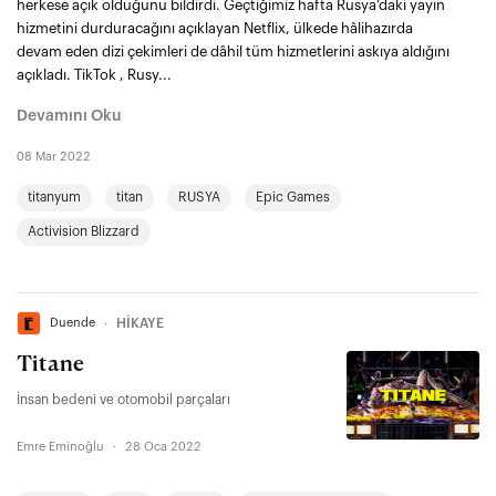
herkese açık olduğunu bildirdi. Geçtiğimiz hafta Rusya'daki yayın
hizmetini durduracağını açıklayan Netflix, ülkede hâlihazırda
devam eden dizi çekimleri de dâhil tüm hizmetlerini askıya aldığını
açıkladı. TikTok , Rusy...
Devamını Oku
08 Mar 2022
titanyum
titan
RUSYA
Epic Games
Activision Blizzard
Duende
∙
HİKAYE
Titane
İnsan bedeni ve otomobil parçaları
Emre Eminoğlu
·
28 Oca 2022