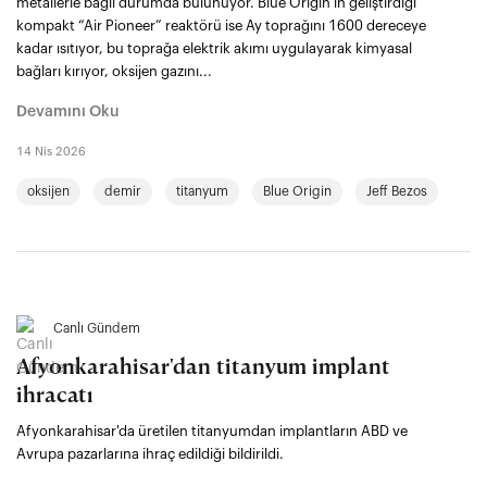
metallerle bağlı durumda bulunuyor. Blue Origin’in geliştirdiği
kompakt “Air Pioneer” reaktörü ise Ay toprağını 1600 dereceye
kadar ısıtıyor, bu toprağa elektrik akımı uygulayarak kimyasal
bağları kırıyor, oksijen gazını...
Devamını Oku
14 Nis 2026
oksijen
demir
titanyum
Blue Origin
Jeff Bezos
Canlı Gündem
Afyonkarahisar'dan titanyum implant
ihracatı
Afyonkarahisar'da üretilen titanyumdan implantların ABD ve
Avrupa pazarlarına ihraç edildiği bildirildi.