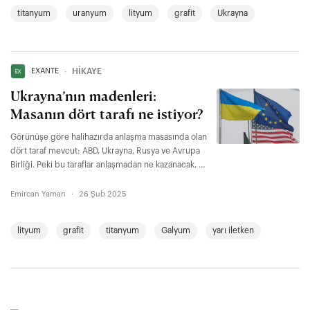
titanyum
uranyum
lityum
grafit
Ukrayna
EXANTE
∙
HİKAYE
Ukrayna’nın madenleri:
Masanın dört tarafı ne istiyor?
Görünüşe göre halihazırda anlaşma masasında olan
dört taraf mevcut: ABD, Ukrayna, Rusya ve Avrupa
Birliği. Peki bu taraflar anlaşmadan ne kazanacak, ne
kaybedecek?
Emircan Yaman
·
26 Şub 2025
lityum
grafit
titanyum
Galyum
yarı iletken