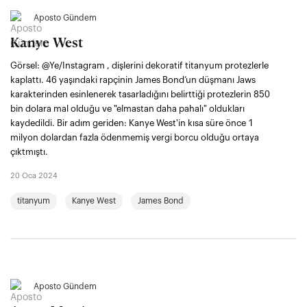
Aposto Gündem
Kanye West
Görsel: @‌Ye/Instagram , dişlerini dekoratif titanyum protezlerle
kaplattı. 46 yaşındaki rapçinin James Bond’un düşmanı Jaws
karakterinden esinlenerek tasarladığını belirttiği protezlerin 850
bin dolara mal olduğu ve "elmastan daha pahalı" oldukları
kaydedildi. Bir adım geriden: Kanye West'in kısa süre önce 1
milyon dolardan fazla ödenmemiş vergi borcu olduğu ortaya
çıktmıştı.
20 Oca 2024
titanyum
Kanye West
James Bond
Aposto Gündem