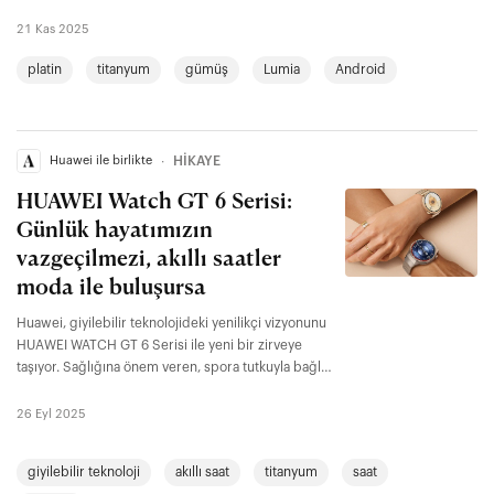
21 Kas 2025
platin
titanyum
gümüş
Lumia
Android
Huawei ile birlikte
∙
HİKAYE
HUAWEI Watch GT 6 Serisi:
Günlük hayatımızın
vazgeçilmezi, akıllı saatler
moda ile buluşursa
Huawei, giyilebilir teknolojideki yenilikçi vizyonunu
HUAWEI WATCH GT 6 Serisi ile yeni bir zirveye
taşıyor. Sağlığına önem veren, spora tutkuyla bağlı,
modayı takip eden ve hayatında denge arayan
herkes için HUAWEI WATCH GT 6, sadece bir akıllı
26 Eyl 2025
saat değil, aynı zamanda güvenilir bir antrenöre
dönüşüyor.
giyilebilir teknoloji
akıllı saat
titanyum
saat