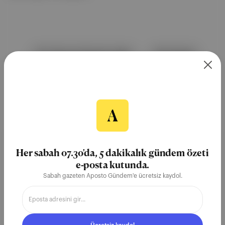
Okuma listesine ekle
Paylaş
Her sabah 07.30'da, 5 dakikalık gündem özeti
e-posta kutunda.
Sabah gazeten Aposto Gündem'e ücretsiz kaydol.
ÜCRETSİZ BÜLTEN
apéro