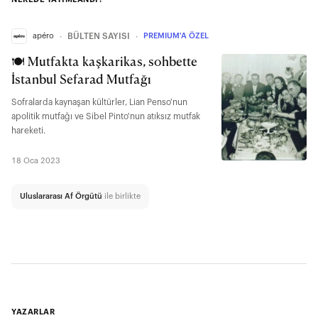
apéro
∙
BÜLTEN SAYISI
∙
PREMIUM'A ÖZEL
🍽️ Mutfakta kaşkarikas, sohbette
İstanbul Sefarad Mutfağı
Sofralarda kaynaşan kültürler, Lian Penso'nun
apolitik mutfağı ve Sibel Pinto'nun atıksız mutfak
hareketi.
18 Oca 2023
Uluslararası Af Örgütü
ile birlikte
YAZARLAR