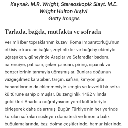
Kaynak: M.R. Wright, Stereoskopik Slayt. M.E.
Wright Hulton Arşivi
Getty Images
Tarlada, bağda, mutfakta ve sofrada
Verimli İber topraklarının kuzeyi Roma İmparatorluğu’nun
etkisiyle kurulan bağlar, zeytinlikler ve buğday ekimiyle
uğraşırken; güneyinde Araplar ve Sefaradlar badem,
narenciye, patlıcan, şeker pancarı, pirinç, ıspanak ve
benzerlerinin tarımıyla uğraşmışlar. Bunlara doğunun
vazgeçilmez karabiber, tarçın, safran, kimyon gibi
baharatlarının da eklenmesiyle zengin ve lezzetli bir sofra
kültürüne sahip olmuşlar. Bu zenginlik 1492 yılında
geldikleri Anadolu coğrafyasının yerel kültürleriyle
birleşerek daha da artmış. Bugün Türkiye’nin her yerinde
kurulan sofraları süsleyen domatesli ve limonlu balık
buğulamalarında, bazı dolma çeşitlerinde, hamur işlerinde,