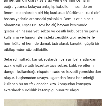
Bir iletişim dili olarak Sefarad yemeklerinin Osmanlı
coğrafyasında kolayca anlaşılıp kabullenilmesinde en
önemli etkenlerden biri hiç kuşkusuz Müslümanlıktaki dinî
hassasiyetlerle arasındaki yakınlıktı. Domuz etinin caiz
olmaması, Koşer (Musevi helali) hayvan kesiminde
gösterilen hassasiyet, sebze ve çeşitli hububatların geniş
kullanımı ve hamur işlerindeki çeşitlilik gibi nedenlerle
hem kültürel hem de damak tadı olarak karşılıklı güçlü bir
etkileşimden söz edilebilir.
Sefarad mutfağı, karışık soslardan ve aşırı baharatlardan
uzak, ekşili ve tatlı lezzette; taze sebze, balık ve etlerin
dengeli kullanıldığı, nispeten sade ve lezzetli yemeklerden
oluşur. Haşlamadan tavaya, ızgaradan fırına her tekniği
kullanan bu mutfak anadan kıza, komşudan komşuya
aktarılarak süreklilik kazanıp günümüze ulaştı.