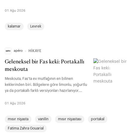
şehirlerinde deniz ürünleriyle de yorumlanıyor.
İnce yufka, baharatlar ve farklı dokuların biraraya
01 Ağu 2026
geldiği bu tarif, Fas mutfağının çok kültürlü lezzet
anlayışını yansıtan en bilinen örneklerden biri.
kalamar
Levrek
apéro
∙
HİKAYE
Geleneksel bir Fas keki: Portakallı
meskouta
Meskouta, Fas'ta ev mutfağının en bilinen
keklerinden biri. Bölgelere göre limonlu, yoğurtlu
ya da portakallı farklı versiyonları hazırlanıyor.
Özellikle turunçgillerin bol yetiştiği dönemlerde
yapılan portakallı meskouta, çayın yanında ikram
01 Ağu 2026
edilen klasik ev tatlıları arasında yer alıyor.
mısır nişasta
vanilin
mısır nişastası
portakal
Fatima Zahra Gouarial