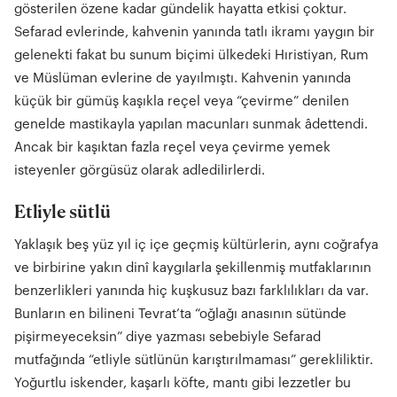
gösterilen özene kadar gündelik hayatta etkisi çoktur.
Sefarad evlerinde, kahvenin yanında tatlı ikramı yaygın bir
gelenekti fakat bu sunum biçimi ülkedeki Hıristiyan, Rum
ve Müslüman evlerine de yayılmıştı. Kahvenin yanında
küçük bir gümüş kaşıkla reçel veya “çevirme” denilen
genelde mastikayla yapılan macunları sunmak âdettendi.
Ancak bir kaşıktan fazla reçel veya çevirme yemek
isteyenler görgüsüz olarak adledilirlerdi.
Etliyle sütlü
Yaklaşık beş yüz yıl iç içe geçmiş kültürlerin, aynı coğrafya
ve birbirine yakın dinî kaygılarla şekillenmiş mutfaklarının
benzerlikleri yanında hiç kuşkusuz bazı farklılıkları da var.
Bunların en bilineni Tevrat’ta “oğlağı anasının sütünde
pişirmeyeceksin” diye yazması sebebiyle Sefarad
mutfağında “etliyle sütlünün karıştırılmaması” gerekliliktir.
Yoğurtlu iskender, kaşarlı köfte, mantı gibi lezzetler bu