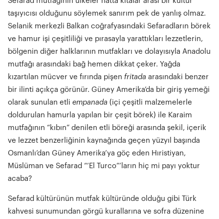
Sefarad mutfağının ülkeler hatta kıtalar arası bir kültür
taşıyıcısı olduğunu söylemek sanırım pek de yanlış olmaz.
Selanik merkezli Balkan coğrafyasındaki Sefaradların börek
ve hamur işi çeşitliliği ve pırasayla yarattıkları lezzetlerin,
bölgenin diğer halklarının mutfakları ve dolayısıyla Anadolu
mutfağı arasındaki bağ hemen dikkat çeker. Yağda
kızartılan mücver ve fırında pişen
fritada
arasındaki benzer
bir ilinti açıkça görünür. Güney Amerika’da bir giriş yemeği
olarak sunulan etli
empanada
(içi çeşitli malzemelerle
doldurulan hamurla yapılan bir çeşit börek) ile Karaim
mutfağının “kıbın” denilen etli böreği arasında şekil, içerik
ve lezzet benzerliğinin kaynağında geçen yüzyıl başında
Osmanlı’dan Güney Amerika’ya göç eden Hıristiyan,
Müslüman ve Sefarad “‘El Turco”’ların hiç mi payı yoktur
acaba?
Sefarad kültürünün mutfak kültüründe olduğu gibi Türk
kahvesi sunumundan görgü kurallarına ve sofra düzenine