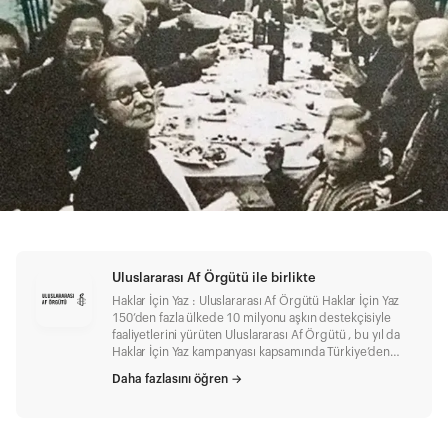
Uluslararası Af Örgütü ile birlikte
Haklar İçin Yaz : Uluslararası Af Örgütü Haklar İçin Yaz
150’den fazla ülkede 10 milyonu aşkın destekçisiyle
faaliyetlerini yürüten Uluslararası Af Örgütü , bu yıl da
Haklar İçin Yaz kampanyası kapsamında Türkiye’den
Paraguay’a, Rusya’dan Hong Kong’a, İran’dan Fransa’ya
Daha fazlasını öğren
→
hakları ihlâl edilen insanların adalet mücadelelerine
destek çağrısını sürdürüyor. Nedir? Birliktelikten güç
alan Haklar İçin Yaz kampanyası, 21 yıldır haklar için
yazılan mektuplarla dünyanın dört bir yanında yaşanan