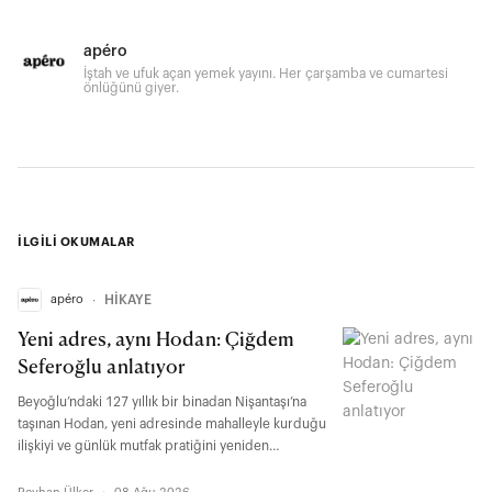
apéro
İştah ve ufuk açan yemek yayını. Her çarşamba ve cumartesi
önlüğünü giyer.
İLGİLİ OKUMALAR
apéro
∙
HİKAYE
Yeni adres, aynı Hodan: Çiğdem
Seferoğlu anlatıyor
Beyoğlu’ndaki 127 yıllık bir binadan Nişantaşı’na
taşınan Hodan, yeni adresinde mahalleyle kurduğu
ilişkiyi ve günlük mutfak pratiğini yeniden
tanımlıyor. Hodan'ı şefi ve sahibi Çiğdem
Seferoğlu ise geçmişle bugünü buluşturan mutfak