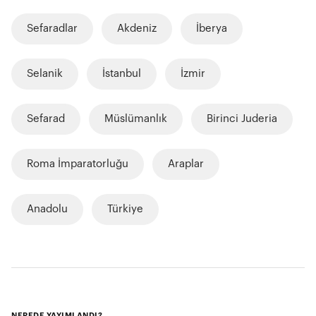
Sefaradlar
Akdeniz
İberya
Selanik
İstanbul
İzmir
Sefarad
Müslümanlık
Birinci Juderia
Roma İmparatorluğu
Araplar
Anadolu
Türkiye
NEREDE YAYIMLANDI?