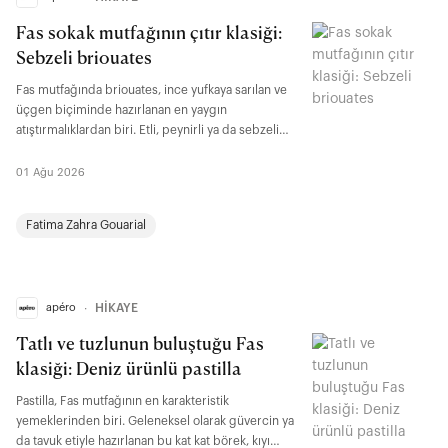
Fas sokak mutfağının çıtır klasiği:
Sebzeli briouates
Fas mutfağında briouates, ince yufkaya sarılan ve
üçgen biçiminde hazırlanan en yaygın
atıştırmalıklardan biri. Etli, peynirli ya da sebzeli
farklı iç harçlarla yapılabilen bu tarif, özellikle aile
sofralarında, çay saatlerinde ve ramazan
01 Ağu 2026
döneminde sıkça yer buluyor. Warqa adı verilen
geleneksel Fas yufkasıyla hazırlansa da baklava
Fatima Zahra Gouarial
yufkasıyla da benzer bir sonuç elde edilebiliyor.
apéro
∙
HİKAYE
Tatlı ve tuzlunun buluştuğu Fas
klasiği: Deniz ürünlü pastilla
Pastilla, Fas mutfağının en karakteristik
yemeklerinden biri. Geleneksel olarak güvercin ya
da tavuk etiyle hazırlanan bu kat kat börek, kıyı