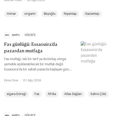
Reyhan Ülker
·
08 Ağu 2026
anlayışını, ürün ve tarif araştırmalarını, üreticilerle
kurduğu ilişkileri ve hâlâ öğrenci kalmayı nasıl
mimar
origami
Beyoğlu
Nişantaşı
Gaziantep
sürdürdüğünü anlatıyor.
apéro
∙
HİKAYE
Fas günlüğü: Essaouira’da
pazardan mutfağa
Fas mutfağı, tek bir tarif ya da birkaç simge
yemekle açıklanabilecek bir mutfak değil.
Essaouira'da bir sabah pazarda başlayan gün;
alışverişten pişirmeye, sofradan gündelik hayattaki
rutinlere kadarki küçük ayrıntılarla bunun nedenini
Emre Onar
·
01 Ağu 2026
kendiliğinden anlatıyor.
sigara böreği
Fas
Afrika
Atlas Dağları
Sahra Çölü
apéro
∙
HİKAYE