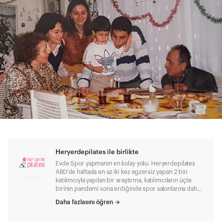
Heryerdepilates ile birlikte
Evde Spor yapmanın en kolay yolu: Heryerdepilates
ABD'de haftada en az iki kez egzersiz yapan 2 bin
katılımcıyla yapılan bir araştırma, katılımcıların üçte
birinin pandemi sona erdiğinde spor salonlarına daha
az gideceğini gösteriyor. Bir başka araştırma, spor
Daha fazlasını öğren
→
salonuna döndüğünde rahat hissedecek olanların
%87'sinin evde egzersiz yapmaya devam edeceğini