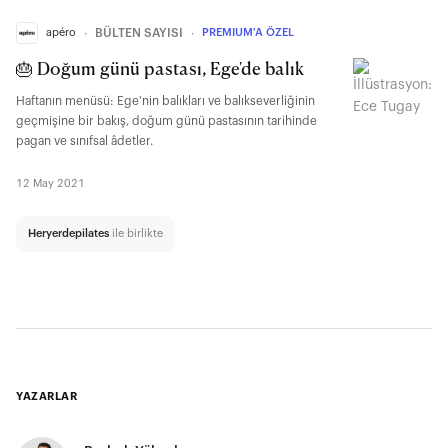
apéro
∙
BÜLTEN SAYISI
∙
PREMIUM'A ÖZEL
🎂 Doğum günü pastası, Ege'de balık
Haftanın menüsü: Ege'nin balıkları ve balıkseverliğinin
geçmişine bir bakış, doğum günü pastasının tarihinde
pagan ve sınıfsal âdetler.
12 May 2021
Heryerdepilates
ile birlikte
YAZARLAR