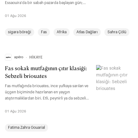
Essaouira'da bir sabah pazarda başlayan gün;
alışverişten pişirmeye, sofradan gündelik hayattaki
rutinlere kadarki küçük ayrıntılarla bunun nedenini
01 Ağu 2026
kendiliğinden anlatıyor.
sigara böreği
Fas
Afrika
Atlas Dağları
Sahra Çölü
apéro
∙
HİKAYE
Fas sokak mutfağının çıtır klasiği:
Sebzeli briouates
Fas mutfağında briouates, ince yufkaya sarılan ve
üçgen biçiminde hazırlanan en yaygın
atıştırmalıklardan biri. Etli, peynirli ya da sebzeli
farklı iç harçlarla yapılabilen bu tarif, özellikle aile
sofralarında, çay saatlerinde ve ramazan
01 Ağu 2026
döneminde sıkça yer buluyor. Warqa adı verilen
geleneksel Fas yufkasıyla hazırlansa da baklava
Fatima Zahra Gouarial
yufkasıyla da benzer bir sonuç elde edilebiliyor.