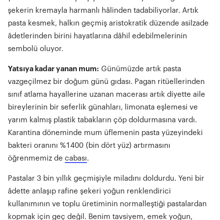
şekerin kremayla harmanlı hâlinden tadabiliyorlar. Artık
pasta kesmek, halkın geçmiş aristokratik düzende asilzade
âdetlerinden birini hayatlarına dâhil edebilmelerinin
sembolü oluyor.
Yatsıya kadar yanan mum:
Günümüzde artık pasta
vazgeçilmez bir doğum günü gıdası. Pagan ritüellerinden
sınıf atlama hayallerine uzanan macerası artık diyette aile
bireylerinin bir seferlik günahları, limonata eşlemesi ve
yarım kalmış plastik tabakların çöp doldurmasına vardı.
Karantina döneminde mum üflemenin pasta yüzeyindeki
bakteri oranını %1400 (bin dört yüz) artırmasını
öğrenmemiz de
cabası
.
Pastalar 3 bin yıllık geçmişiyle miladını doldurdu. Yeni bir
âdette anlaşıp rafine şekeri yoğun renklendirici
kullanımının ve toplu üretiminin normalleştiği pastalardan
kopmak için geç değil. Benim tavsiyem, emek yoğun,