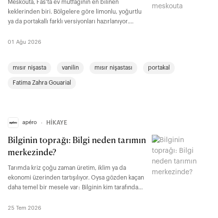
Meskouta, Fas'ta ev mutfağının en bilinen
keklerinden biri. Bölgelere göre limonlu, yoğurtlu
ya da portakallı farklı versiyonları hazırlanıyor.
Özellikle turunçgillerin bol yetiştiği dönemlerde
yapılan portakallı meskouta, çayın yanında ikram
01 Ağu 2026
edilen klasik ev tatlıları arasında yer alıyor.
mısır nişasta
vanilin
mısır nişastası
portakal
Fatima Zahra Gouarial
apéro
∙
HİKAYE
Bilginin toprağı: Bilgi neden tarımın
merkezinde?
Tarımda kriz çoğu zaman üretim, iklim ya da
ekonomi üzerinden tartışılıyor. Oysa gözden kaçan
daha temel bir mesele var: Bilginin kim tarafından
üretildiği. Tarımsal bilginin köyden laboratuvara,
devletten piyasaya ve bugün algoritmalara kadarki
25 Tem 2026
süreçlerini izleyerek çiftçinin bu değişimde nasıl