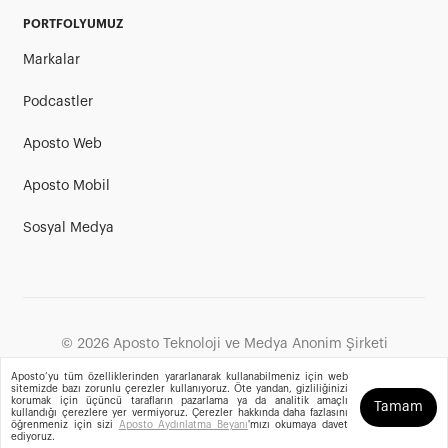
PORTFOLYUMUZ
Markalar
Podcastler
Aposto Web
Aposto Mobil
Sosyal Medya
©
2026
Aposto Teknoloji ve Medya Anonim Şirketi
Aposto’yu tüm özelliklerinden yararlanarak kullanabilmeniz için web
sitemizde bazı zorunlu çerezler kullanıyoruz. Öte yandan, gizliliğinizi
korumak için üçüncü tarafların pazarlama ya da analitik amaçlı
Tamam
kullandığı çerezlere yer vermiyoruz. Çerezler hakkında daha fazlasını
öğrenmeniz için sizi
Aposto Aydınlatma Beyanı
'mızı okumaya davet
ediyoruz.