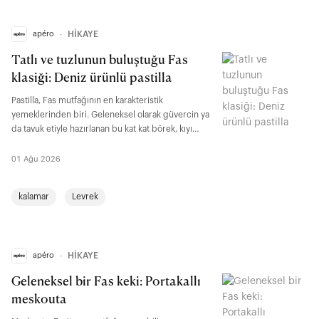
apéro
∙
HİKAYE
Tatlı ve tuzlunun buluştuğu Fas
klasiği: Deniz ürünlü pastilla
Pastilla, Fas mutfağının en karakteristik
yemeklerinden biri. Geleneksel olarak güvercin ya
da tavuk etiyle hazırlanan bu kat kat börek, kıyı
şehirlerinde deniz ürünleriyle de yorumlanıyor.
İnce yufka, baharatlar ve farklı dokuların biraraya
01 Ağu 2026
geldiği bu tarif, Fas mutfağının çok kültürlü lezzet
anlayışını yansıtan en bilinen örneklerden biri.
kalamar
Levrek
apéro
∙
HİKAYE
Geleneksel bir Fas keki: Portakallı
meskouta