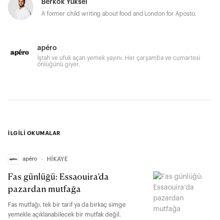
Berkok Yüksel
A former child writing about food and London for Aposto.
apéro
İştah ve ufuk açan yemek yayını. Her çarşamba ve cumartesi
önlüğünü giyer.
İLGİLİ OKUMALAR
apéro
∙
HİKAYE
Fas günlüğü: Essaouira’da
pazardan mutfağa
Fas mutfağı, tek bir tarif ya da birkaç simge
yemekle açıklanabilecek bir mutfak değil.