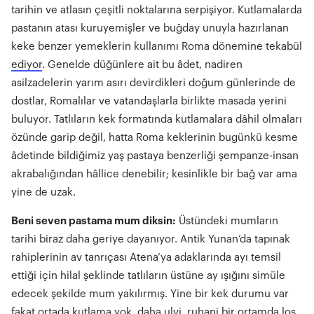
tarihin ve atlasın çeşitli noktalarına serpişiyor. Kutlamalarda
pastanın atası kuruyemişler ve buğday unuyla hazırlanan
keke benzer yemeklerin kullanımı Roma dönemine tekabül
ediyor
. Genelde düğünlere ait bu âdet, nadiren
asilzadelerin yarım asırı devirdikleri doğum günlerinde de
dostlar, Romalılar ve vatandaşlarla birlikte masada yerini
buluyor. Tatlıların kek formatında kutlamalara dâhil olmaları
özünde garip değil, hatta Roma keklerinin bugünkü kesme
âdetinde bildiğimiz yaş pastaya benzerliği şempanze-insan
akrabalığından hâllice denebilir; kesinlikle bir bağ var ama
yine de uzak.
Beni seven pastama mum diksin:
Üstündeki mumların
tarihi biraz daha geriye dayanıyor. Antik Yunan’da tapınak
rahiplerinin av tanrıçası Atena’ya adaklarında ayı temsil
ettiği için hilal şeklinde tatlıların üstüne ay ışığını simüle
edecek şekilde mum yakılırmış. Yine bir kek durumu var
fakat ortada kutlama yok, daha ulvi, ruhani bir ortamda loş