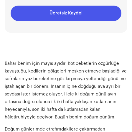
Programı da dikkat çekenler arasında yer alıyor.
Heryerdepilates’i keşfetmek ve bugüne özel
Ücretsiz Kaydol
"evdespor" koduyla 10 lira karşılığında aylık
aboneliğinizi başlatmak için bu bağlantıyı
kullanabilirsiniz. Ayrıca Heryerdepilates’i Instagram ve
YouTube’da da takip edebilirsiniz.
Bahar benim için mayıs ayıdır. Kot ceketlerin özgürlüğe
kavuştuğu, kedilerin gölgeleri mesken etmeye başladığı ve
sofraların yaz bereketine göz kırpmaya yeltendiği gönül ve
iştah açan bir dönem. İnsanın içine doğduğu aya ayrı bir
sevdası ister istemez oluyor. Hele ki doğum günü ayın
ortasına doğru olunca ilk iki hafta yaklaşan kutlamanın
heyecanıyla, son iki hafta da kutlamadan kalan
hâletiruhiyeyle geçiyor. Bugün benim doğum günüm.
Doğum günlerimde etrafımdakilere çaktırmadan