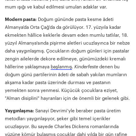
mum ışığı ve kabul edilmesi umulan adaklar var.
Modern pasta:
Doğum gününde pasta kesme âdeti
Almanya’da Orta Çağ'da da görülüyor. 17. yüzyıla kadar
ekmekten hâllice keklerle devam eden mumlu tatlılar, 18.
yüzyıl Almanya’sında pişirme aletleri ucuzlayınca bir nebze
daha yaygınlaşmış. Çocukların doğum günleri için pastalar
zengin ailelerde dekore edilmeye, günümüzdeki kremalı
hâllerine yaklaşmaya
başlanmış
.
Kinderfeste
denen bu
doğum günü partilerinin âdeti de sabah yakılan mumların
akşama kadar pasta üzerinde durması ve pastanın
yemekten sonra yenmesi. Küçücük çocuklara eziyet,
"Alman disiplini" hayranları için de önemli bir gelenek gibi.
Yaygınlaşma:
Sanayi Devrimi’yle beraber pasta üretim
metodları yaygınlaşıyor, şeker gibi temel içerikler
ucuzlaşıyor. Bu sayede Charles Dickens romanlarında
yüzüne kömür bulaşmış çocuklar dahi yılda bir gün rafine