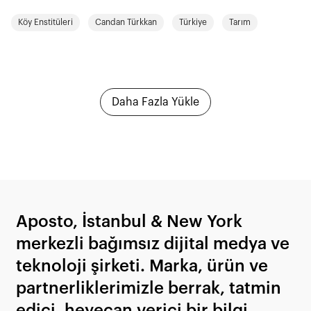
edilgenleştiğini ve neden yeniden bilgi üretiminin
Köy Enstitüleri
Candan Türkkan
Türkiye
Tarım
öznesi olması gerektiğini tartışıyoruz.
Daha Fazla Yükle
Aposto, İstanbul & New York
merkezli bağımsız dijital medya ve
teknoloji şirketi. Marka, ürün ve
partnerliklerimizle berrak, tatmin
edici, heyecan verici bir bilgi